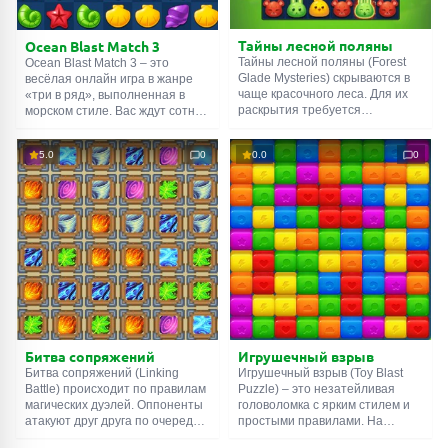
Тайны лесной поляны
Ocean Blast Match 3
Тайны лесной поляны (Forest
Ocean Blast Match 3 – это
Glade Mysteries) скрываются в
весёлая онлайн игра в жанре
чаще красочного леса. Для их
«три в ряд», выполненная в
раскрытия требуется
морском стиле. Вас ждут сотни
подбирать комбинации из
уровней, разнообразие целей,
одинаковых животных. Три
гибкая система бонусов и
5.0
0
0.0
0
зверушки, поставленные в один
усилений. Правила
ряд, начисляют призовые очки.
классические: нужно собирать
Четыре и больше – дают
одинаковые предметы,
бустеры. Каждый уровень
размещая их рядом друг с
имеет свою цель и ограничен
другом. Чем больше близнецов
количеством ходов, которые вы
в одном ряду, тем лучше. Но
можете совершить. Приятной
помните, что существует лимит
игры!
на количество ходов.
Битва сопряжений
Игрушечный взрыв
Битва сопряжений (Linking
Игрушечный взрыв (Toy Blast
Battle) происходит по правилам
Puzzle) – это незатейливая
магических дуэлей. Оппоненты
головоломка с ярким стилем и
атакуют друг друга по очереди,
простыми правилами. На
используя силу стихий. Чтобы
каждом уровне вам нужно