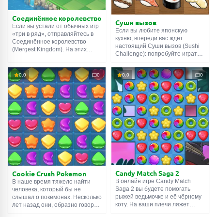
Соединённое королевство
Суши вызов
Если вы устали от обычных игр
Если вы любите японскую
«три в ряд», отправляйтесь в
кухню, впереди вас ждёт
Соединённое королевство
настоящий Суши вызов (Sushi
(Mergest Kingdom). На этих
Challenge): попробуйте играть в
землях сливаются старые
новую онлайн игру, не истекая
законы и новый порядок. В
слюной. А ведь помимо этого
основе лежат знакомые
0.0
0
0.0
0
есть и другие задачи. Вообще-
правила, по которым нужно
то, вы должны подавать еду
объединять одинаковые вещи в
посетителям, которые будто
количестве трёх или больше
сошли со страниц манги. Ну,
штук. Но также здесь есть
или днями напролёт смотрели
красочная карта, интересные
аниме. Они очень голодные и
персонажи, сюжет, крафт и
придирчивые.
многое другое.
Candy Match Saga 2
Cookie Crush Pokemon
В онлайн игре Candy Match
В наше время тяжело найти
Saga 2 вы будете помогать
человека, который бы не
рыжей ведьмочке и её чёрному
слышал о покемонах. Несколько
коту. На ваши плечи ляжет
лет назад они, образно говоря,
варка зелий. Но вместо
захватили мир. Но мало кто