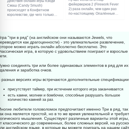
Действия онлайн игры Кэнди
фейерверков 2 (Firework Fever
Смаш (Candy Smush)
2) раза онлайн, чем один раз
происходят в Конфетном
по-настоящему. Опалённые
королевстве, где чего только
брови — меньшая из зол для
нет. Клубничные долины,
любителей пиротехники. А вот в
вафельные утёсы, шоколадные
сегодняшней игре вы рискуете
реки и леденцовые озёра –
только проиграть уровень, если
игрок везде побывает. И на
не соберёте нужное количество
гра "три в ряд" (на английском они называются Jewels, что
каждом уровне нужно
китайских хлопушек. Но даже в
ереводится как драгоценности) - это увлекательное развлечение,
объединять одинаковые
таком случае никто не мешает
оторое можно играть онлайн абсолютно бесплатно. Это
сладости по три в ряд.
вам начать заново. Всё честно и
лассическая игра, в которую с удовольствием поиграют и взрослые
Комбинации из четырёх или
безопасно.
ети.
даже пяти вкусняшек ценятся
больше, и дают особые бонусы.
ужно соединять три или более одинаковых элементов в ряд для их
даления и заработка очков.
 разных версиях игры встречаются дополнительные спецификации
присутствует таймер, при истечении которого игра заканчивается
есть камни, молнии и бомбочки, способные разрушать большое
количество камней за раз.
ногие любители головоломок предпочитают именно Три в ряд, так
ак она является простой, но в то же время увлекательной и требует
огического мышления. Существуют различные варианты этой игры,
т классического до современных, более сложных версий, на русск
ли английском языке, в которые вы можете поиграть на нашем сай