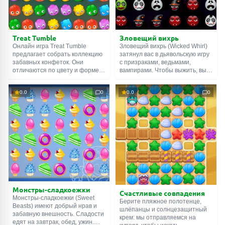
Зловещий вихрь
Treat Tumble
Зловещий вихрь (Wicked Whirl)
Онлайн игра Treat Tumble
затянул вас в дьявольскую игру
предлагает собрать коллекцию
с призраками, ведьмами,
забавных конфеток. Они
вампирами. Чтобы выжить, вы
отличаются по цвету и форме:
должны соединять линией
вам нужно находить
одинаковую нежить. Чем
одинаковых, и соединять их
0.0
0
0.0
0
больше чудовищ объедините за
линией. Зажав ЛКМ, проведите
раз, тем лучше. Набор из пяти
цепочку от одной конфеты к
близнецов даст
другой, третьей и т.д. Чем
дополнительное время. Это
больше, тем лучше. Можно
очень важно, ведь на
двигаться по вертикали,
прохождение уровня даётся
горизонтали, диагонали, а
всего двадцать пять секунд.
также комбинировать
Поспешите.
направления по ходу движения.
Монстры-сладкоежки
Счастливые совпадения
Монстры-сладкоежки (Sweet
Берите пляжное полотенце,
Beasts) имеют добрый нрав и
шлёпанцы и солнцезащитный
забавную внешность. Сладости
крем: мы отправляемся на
едят на завтрак, обед, ужин.