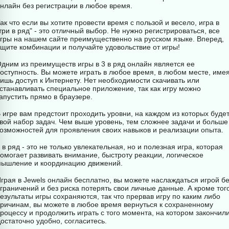
нлайн без регистрации в любое время.
ак что если вы хотите провести время с пользой и весело, игра в
три в ряд" - это отличный выбор. Не нужно регистрироваться, все
гры на нашем сайте преимущественно на русском языке. Вперед,
щите комбинации и получайте удовольствие от игры!
дним из преимуществ игры в 3 в ряд онлайн является ее
оступность. Вы можете играть в любое время, в любом месте, име
ишь доступ к Интернету. Нет необходимости скачивать или
станавливать специальное приложение, так как игру можно
апустить прямо в браузере.
 игре вам предстоит проходить уровни, на каждом из которых буде
вой набор задач. Чем выше уровень, тем сложнее задачи и больше
озможностей для проявления своих навыков и реализации опыта.
 в ряд - это не только увлекательная, но и полезная игра, которая
омогает развивать внимание, быстроту реакции, логическое
ышление и координацию движений.
грая в Jewels онлайн бесплатно, вы можете наслаждаться игрой бе
граничений и без риска потерять свои личные данные. А кроме тог
езультаты игры сохраняются, так что прервав игру по каким либо
ричинам, вы можете в любое время вернуться к сохраненному
роцессу и продолжить играть с того момента, на котором закончили
остаточно удобно, согласитесь.