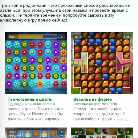
гра в три в ряд онлайн - это прекрасный способ расслабиться и
азвлечься, при этом улучшить свои навыки и провести время с
ользой. Не теряйте времени и попробуйте сыграть в эту
еликолепную игру прямо сейчас!
0.0
0
0.0
0
Таинственные цветы
Веселье на ферме
Однажды ночью на лесной
Веселье на ферме (Farm
поляне выросли Таинственные
Frenzy) – это онлайн игра в
цветы (Mystic Flower Match). Вы
жанре «три в ряд», в которой
должны собрать их в корзину до
нужно собирать фрукты, овощи,
того, как закончится время.
ягоды и т.д. Чем больше
Меняйте растения местами,
одинаковых плодов окажется в
0.0
0
5.0
0
чтобы в одном ряду оказалось
одном ряду, тем лучше. Но