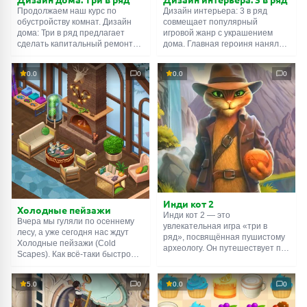
Продолжаем наш курс по
Дизайн интерьера: 3 в ряд
обустройству комнат. Дизайн
совмещает популярный
дома: Три в ряд предлагает
игровой жанр с украшением
сделать капитальный ремонт
дома. Главная героиня наняла
для главной героини. Грязную
вас в качестве дизайнера. От
работу она берёт на себя. На
вас требуется хороший вкус и
0.0
0
0.0
0
ваши плечи ложатся муки
умение играть в весёлые
выбора: какие занавески
головоломки. Сразу
повесить, какой ковёр
предупреждаю: ремонт
постелить, какая полка будет
затянется на много раундов,
лучше смотреться вон в том
так что запаситесь терпением.
углу — и так, пока не закончится
К счастью, игру всегда можно
свободное место во всём доме.
поставить на паузу и отдохнуть.
Удачи!
Инди кот 2
Холодные пейзажи
Инди кот 2 — это
Вчера мы гуляли по осеннему
увлекательная игра «три в
лесу, а уже сегодня нас ждут
ряд», посвящённая пушистому
Холодные пейзажи (Cold
археологу. Он путешествует по
Scapes). Как всё-таки быстро
различным историческим
меняется погода в мире онлайн
периодам и странам. Вы
игр. Изменения коснулись не
побываете в древней Греции и
5.0
0
0.0
0
только климата, но и жизни
Египте, посетите
главной героини. Девушка по
средневековую Британию и