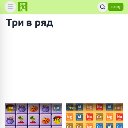
ВХОД
Три в ряд
0.0
0
0.0
0