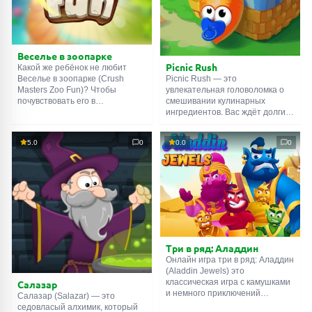
спасать определенных зверят.
больше дополнительного
времени.
Веселье в зоопарке
Picnic Rush
Какой же ребёнок не любит
Веселье в зоопарке (Crush
Picnic Rush — это
Masters Zoo Fun)? Чтобы
увлекательная головоломка о
почувствовать его в
смешивании кулинарных
сегодняшней игре, нужно искать
ингредиентов. Вас ждёт долгий
животных. Каждый уровень
путь от пикника на поляне до
имеет собственные условия:
привала у горного озера. Во
5.0
0
0.0
0
где-то необходимо найти
время каждой остановки нужно
двадцать крокодилов, горилл и
объединять одинаковые
тигров, а где-то сорок
продукты: бекон, морковь, сыр,
бегемотов, панд и кошек.
кукурузу, томаты и другие
Требования растут и
вкусняшки. Таким нехитрым
усложняются по мере
образом можно собрать даже
прохождения этой
большой аппетитный
увлекательной головоломки.
бутерброд.
Три в ряд: Аладдин
Онлайн игра три в ряд: Аладдин
(Aladdin Jewels) это
классическая игра с камушками
Салазар
и немного приключений
Салазар (Salazar) — это
знаменитого персидского
седовласый алхимик, который