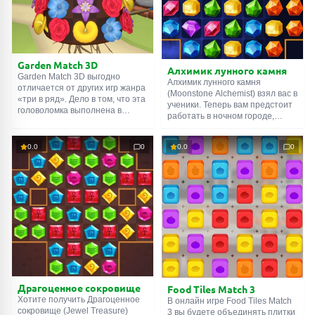
онлайн алхимика.
Garden Match 3D
Алхимик лунного камня
Garden Match 3D выгодно
Алхимик лунного камня
отличается от других игр жанра
(Moonstone Alchemist) взял вас в
«три в ряд». Дело в том, что эта
ученики. Теперь вам предстоит
головоломка выполнена в
работать в ночном городе,
трёхмерной перспективе.
объединяя магические
Чтобы увидеть возможные
кристаллы для создания зелий.
комбинации, вам нужно
0.0
0
0.0
0
К сожалению, ваш учитель
вращать игровое поле вокруг
очень скуп на слова, поэтому
своей оси. Это добавляет
редко что-то объясняет. Скажет
процессу дополнительную
только, что три одинаковых
сложность. Ваша задача
камня — это хорошо, четыре —
состоит в том, чтобы собирать
ещё лучше, а пять — вообще
цветы и насекомых: бабочек,
предел мечтаний. Вот и вся
пчёл, божьих коровок.
наука.
Драгоценное сокровище
Food Tiles Match 3
Хотите получить Драгоценное
В онлайн игре Food Tiles Match
сокровище (Jewel Treasure)
3 вы будете объединять плитки