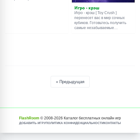
дождались. Теперь мрачная
Игро - крэш
девочка собирает зелья и
Игро - крэш [ Toy Crush ]
хрустальные шары на наших
перенесет вас в мир сочных
экранах. Делает это с присущей
кубиков. Готовьтесь получить
ей невозмутимостью, так что
самые незабываемые
даже не пытайтесь впечатлить
впечатления в своей жизни!
её хитроумным комбо из пяти
Начните свое приключение-
элементов. Лучше играйте в
головоломку, взрывая игрушки-
своё удовольствие.
кубики одного цвета. Коснитесь
одинаковых игрушек-кубиков,
чтобы взорвать их и завершить
свою миссию. Исследуйте
множество сложных уровней и
пройдите их все. Используйте
бустеры, чтобы помочь вам с
« Предыдущая
трудными уровнями. Удачи!
FlashRoom
© 2008-
2026
Каталог бесплатных онлайн игр
ДОБАВИТЬ ИГРУ
ПОЛИТИКА КОНФИДЕНЦИАЛЬНОСТИ
КОНТАКТЫ