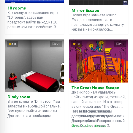
10 rooms
Mirror Escape
Как следует из названия игры
Новая игра комната Mirror
"10 rooms", здесь вам
Escape перенесет вас в
предстоит найти выход из 10
незнакомую запертую комнату,
разных комнат в особняке. В
как вы в ней оказалось
каждой такой
онлайн комнате
неизвестно. С помощью
есть подсказки. Используйте
смекалки попробуйте решить
их, чтобы выйти. Выход из
все, приготовленные авторами
4.0
222
5.0
200
одной комнаты является
для вас, головоломки и найти
входом в другую. И так до
выход на свободу.
десятой. Попробуйте пройти
Внимательно осмотрите
их все!
помещение, возможно вы
сможете найти какие-нибудь
подсказки. Желаем удачи!
The Great House Escape
До сих пор нам удавалось
Dimly room
найти выход из кухни, гостиной,
В игре комнате "Dimly room" вы
ванной и спальни. И вот теперь
заперты в небольшой спальне.
в логической игре "The Great
Вам нужно выйти из комнаты.
House Escape" в нашем
На FlashRoom.ru также
Для этого вам необходимо
распоряжении весь дом!
доступны другие игры комнаты
проявить смекалку и решить
Далеко-далеко стоит странный
из серии Great Escape:
многочисленные головомки.
дом. Кто в нем живет?
Great Kitchen Escape
Возможно секретный агент или
The Great Bathroom Escape