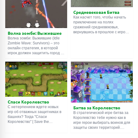
сооружений, а также на их
займите своё место в истории.
ремонт. Удачи в бою!
Cредневековая Битва
Как насчет того, чтобы начать
приключение на полях
сражений средневековья,
вернувшись в прошлое с игрой
Волна зомби: Выжившие
Средневековая Битва [ Medieval
Волна зомби: Выжившие (Idle
Battle 2P ]? Это боевой
Zombie Wave: Survivors) – это
симулятор, в котором
онлайн стратегия, в которой
рассказывается о сильных
игрок должен защитить город от
солдатах, битвах и боевых
нашествия живых мертвецов.
стратегиях. Одной из самых
Выберите командира группы,
забавных сторон игры является
0.0
1
0.0
1
сформируйте отряд из
то, что в нее можно играть как в
наёмников и вперёд, на
одиночном режиме, так и в
баррикады. После каждой
режиме двух игроков.
успешно отбитой атаки вам
будут предлагать случайные
награды: новых бойцов, оружие,
предметы, апгрейды.
Cпаси Королевство
Выбирайте с умом.
С нетерпением ждете новых
Битва за Королевство
игр об отважных защитниках в
В стратегической игре битва за
башнях? Тогда "Спаси
Королевство тебе нужно как в
Королевство" [ Save the
игре герои выбирать воинов для
Kingdom ] - игра специально для
защиты своих территорий.
вас! Защитите свое королевство
Можно сказать что это Герои
от волшебников, призраков,
для самых маленьких.