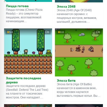
Пицца готова
Эпоха 2048
Пицца готова (Cheez Pizza
Эпоха 2048 (Age Of 2048)
Ready) – это симулятор
начинается скромно: с
пиццерии, возглавляемой
пещерных костров, вигвамов,
начинающим
шалашей, дольменов.
предпринимателем. То есть
Объединяйте одинаковые
вами. У игрока есть несколько
строения, чтобы
5.0
0
0.0
0
сотен долларов, непомерные
усовершенствовать их. Для
амбиции и пустое здание на
этого зажмите ЛКМ и потяните
примете. Впереди много
мышь в нужном направлении.
работы: ремонт и обустройство
Когда откроете все здания
залов, наём работников,
текущего периода, начнётся
повышение квалификации,
новая эра. Каменный век
расширение бизнеса и много
сменится Античностью,
чего ещё. Не заскучаете, в
Античность – Средневековьем и
общем.
т.д.
Защитите последнее
Эпоха битв
дерево
Эпоха битв (Age Of Battle)
Защитите последнее дерево
начинается в каменном веке,
(Seedfall: Defend The Last Tree)
когда человек научился
на планете от токсических
вытачивать первые копья. Вы
монстров. Они нападают
возглавите племя, которое
волнами, сметая всё на своём
желает не только защитить
пути. Чтобы их остановить, вам