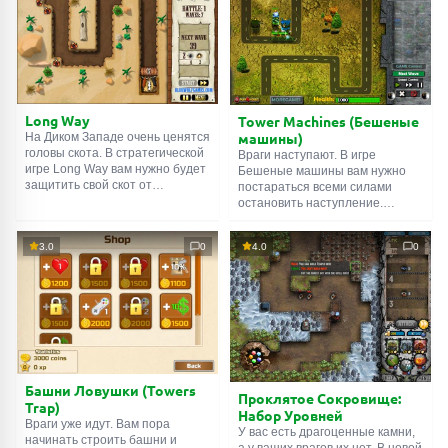
оружием. Захватываяющая
башни и постоянно улучшать
стратегия в стиле tower defence.
их, чтобы живые мертвецы не
Ну что же, желаем удачи!
смогли добраться до мозгов. За
дело!
Long Way
Tower Machines (Бешеные
машины)
На Диком Западе очень ценятся
головы скота. В стратегической
Враги наступают. В игре
игре Long Way вам нужно будет
Бешеные машины вам нужно
защитить свой скот от
постараться всеми силами
разбойников. Размещайте
остановить наступление.
своих людей так, чтобы враги не
Стройте защитные башни так,
смогли добраться до коров. Не
чтобы вражеская техника не
3.0
0
4.0
0
забывайте улучшать своих
смогла подъехать к военной
людей, покупать новое оружие
базе. Не забывайте постоянно
и нанимать новых бойцов. В
улучшать и строить новые
данной игре из серии tower
башни, иначе ваша оборона
defence есть разные уровни
будет прорвана.
сложности. Желаем удачи!
Стратегическая игра в стиле
tower defence. Враг не пройдет!
Башни Ловушки (Towers
Проклятое Сокровище:
Trap)
Набор Уровней
Враги уже идут. Вам пора
У вас есть драгоценные камни,
начинать строить башни и