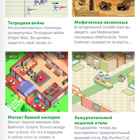
пространство.
Мифические насекомые
Тетрадная война
В сегодняшней онлайн игре вы
На разлинованных страницах
увидите, как Мифические
развернулась Тетрадная война
насекомые (Mythinsects: Tower
(Pager War). Вы должны
Defense) сражаются за власть в
защитить свой лагерь от
Древнем Египте. Звучит
вражеских атак, призывая на
необычно, согласитесь. Вы
поле боя солдат с автоматами,
0.0
0
5.0
0
возглавите племя жуков,
пулемётами и миномётами. У
которые должны разрушить
врагов, помимо перечисленного
вражескую цитадель.
оружия, есть танки и
Нанимайте инсектоидных
вертолёты. Чтобы с ними
солдат, стройте защитные
справиться, нужно улучшать
турели, улучшайте базу и
свою армию между сражениями,
переходите в новые эпохи.
тратя ресурсы на повышение
Удачи!
характеристик.
Магнат банной империи
Замурчательный
кошачий отель
Магнат банной империи (Idle
Bathroom: Empire Tycoon) всегда
Поздравляю, теперь вы
чист и богат. Но это в будущем.
возглавляете Замурчательный
А сейчас в его (а точнее, в
кошачий отель (My Purrfect Cat