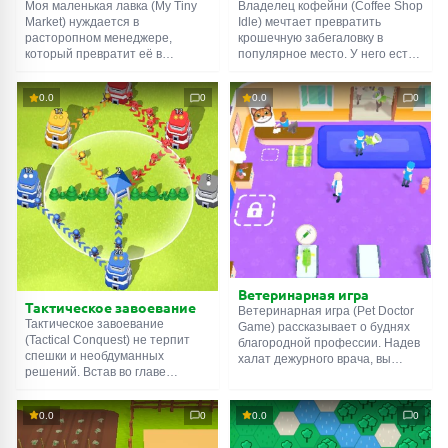
Моя маленькая лавка (My Tiny
Владелец кофейни (Coffee Shop
Market) нуждается в
Idle) мечтает превратить
расторопном менеджере,
крошечную забегаловку в
который превратит её в
популярное место. У него есть
супермаркет. Вначале нужно
стартовый капитал и пустое
заполнить товарами полки,
помещение. Для начала нужно
0.0
0
0.0
0
обслужить первых покупателей,
поставить кассу, нанять
нанять кассира. Затем
кассира, купить кофемашину.
наладить собственное
На первых порах придётся
производство, привлечь
самому подавать напитки и
фермеров и работников зала.
убирать за посетителями. В
Задач будет становиться всё
будущем персонал заведения
больше, но и вознаграждение
расширится: появятся
значительно возрастёт.
работники зала и кадровики.
Ветеринарная игра
Тактическое завоевание
Ветеринарная игра (Pet Doctor
Тактическое завоевание
Game) рассказывает о буднях
(Tactical Conquest) не терпит
благородной профессии. Надев
спешки и необдуманных
халат дежурного врача, вы
решений. Встав во главе
должны встречать четвероногих
армейского корпуса, вы должны
пациентов, размещать их на
направлять солдат на захват
койках и выдавать лекарства.
0.0
0
0.0
0
дотов и шахт, сторожевых
Заработанные деньги нужно
вышек и танковых заводов.
тратить на покупку новых