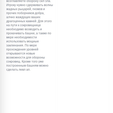
возглавляете оборону сил зла.
специальными силами,
Игроку нужно сдерживать волны
- кавалерийские части,
жадных рыцарей, гномов и
- тонны новых зданий, чтобы
прочих поборников добра,
разблокировать новых солдат,
алчно жаждущих ваших
- стены! (стройте стены, чтобы
драгоценных камней. Для этого
защитить свою базу от других
на пути к сокровищнице
игроков)
необходимо возводить и
- усовершенствованная
прокачивать башни, а также по
система формации
мере необходимости
- и многое другое!
использовать мощные
Основная тема игры -
заклинания. По мере
строительство и оборона.
прохождения уровней
Валюта игры - золотые монеты.
открываются новые
Они щедро разбросаны по
возможности для обороны
карте - просто соберите их.
сокровищ. Кроме того уже
Управление:
построенным башням можно
Чтобы строить, кликните на
сделать левл ап.
меню.
Для движения по карте
используйте WASD.
Для разделения армии
используйте пробел.
Чтобы атаковать, нужно
кликнуть на вражеские
постройки.