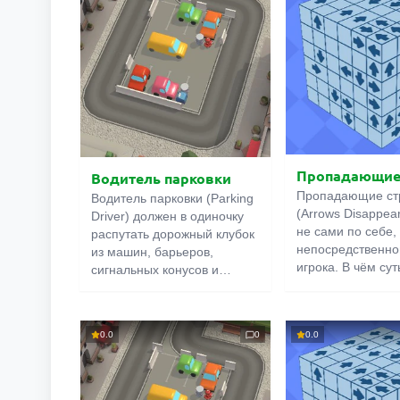
Пропадающие
Водитель парковки
Пропадающие ст
Водитель парковки (Parking
(Arrows Disappea
Driver) должен в одиночку
не сами по себе,
распутать дорожный клубок
непосредственно
из машин, барьеров,
игрока. В чём сут
сигнальных конусов и
конструкция, сос
бетонных ограждений. Они
прямоугольников
тесно переплелись, создав
квадратов, котор
непроходимую на первый
0.0
0
0.0
разобрать. По о
взгляд головоломку. Её
вытаскивайте со
можно решить, если
части, следя за т
внимательно изучить
они не мешали др
стоянку и построить