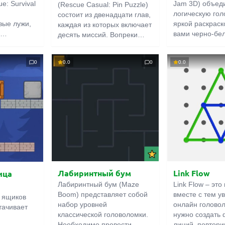
e: Survival
Jam 3D) объед
(Rescue Casual: Pin Puzzle)
логическую гол
состоит из двенадцати глав,
вые лужи,
яркой раскраск
каждая из которых включает
,
вами черно-бе
десять миссий. Вопреки
лины и
и коробка кара
названию головоломки, вы
и
Одноцветные 
будете не столько спасать
0
0.0
0
0.0
 каждом
нужно по очер
людей, сколько помогать им
 с ними
выкладывать на
добиться цели. Например,
ум.
только наберёт
пойти на свидание. Или
аперёд
они разукрасят
добраться до сокровищ. Для
тогда вы не
картинки, после
этого нужно устранять
ыход из
исчезнут. Урове
препятствия, активировать
но также
завершится, ко
платформы, использовать
клонность
полностью рас
предметы.
рисунок. Удачи!
Лабиринтный бум
Link Flow
ица
Лабиринтный бум (Maze
Link Flow – это
Boom) представляет собой
вместе с тем у
 ящиков
набор уровней
онлайн голово
ттачивает
классической головоломки.
нужно создать 
Необходимо провести
линий, повтори