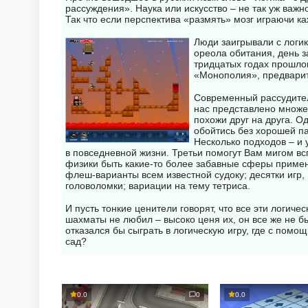
что количество о
рассуждения». Наука или искусство – не так уж важн
нельзя смешивать. Вы не
постоянно растёт
Так что если перспектива «размять» мозг играючи 
сможете положить апельсин
свободных сосудо
на банан или киви – только
Люди заигрывали с логик
чтобы много.
ореола обитания, день з
на другой апельсин.
тридцатых годах прошло
«Монополия», предвари
Современный рассудител
нас представлено множе
похожи друг на друга. О
обойтись без хорошей па
Несколько подходов – и 
в повседневной жизни. Третьи помогут Вам мигом всп
физики быть какие-то более забавные сферы примен
флеш-варианты всем известной судоку; десятки игр,
головоломки; вариации на тему тетриса.
И пусть тонкие ценители говорят, что все эти логи
шахматы не любил – высоко ценя их, он все же не б
отказался бы сыграть в логическую игру, где с пом
сад?
0.0
0
0.0