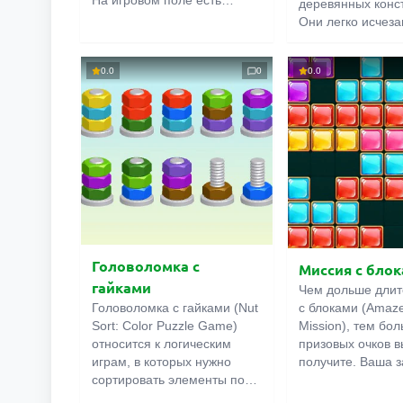
На игровом поле есть
деревянных конс
разноцветные кольца – это
Они легко исчеза
начало и конец будущего
мановению рук
соединения. Для его
волшебницы. Это
ПОИС
создания требуется
0.0
0
0.0
удобно, ведь ящи
протянуть трубу от точки А к
контейнеры и бо
точке Б. Важно, чтобы линии
доставить тыкву 
не пересекались между
главной героини.
собой, были одного цвета и
этом смысл всей 
не вылезали за границы
Избавьтесь от пр
уровня. Справитесь?
используя магию
физики. Удачи!
Головоломка с
Миссия с бло
гайками
Чем дольше длит
Головоломка с гайками (Nut
с блоками (Amaze
Sort: Color Puzzle Game)
Mission), тем бо
относится к логическим
призовых очков 
играм, в которых нужно
получите. Ваша з
сортировать элементы по
расставлять фиг
цвету. Как правило, это
игровом поле. Де