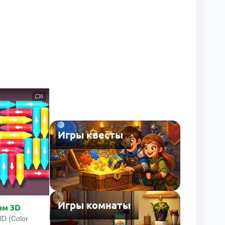
0
Игры квесты
Игры комнаты
ем 3D
D (Color