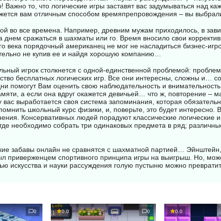
вертикальной и
мёртвой армии. Нападайте
ттенков
о! Важно то, что логические игры заставят вас задумываться над к
диагональной.
на живых под покровом
, а
кажется вам отличным способом времяпрепровождения – вы выбрали
разместить шар
ночи, избегайте открытой
в не то
ой во все времена. Например, древним мужам приходилось, в зави
кликните по и
местности и собирайте
а днем сражаться в шахматы или го. Время вносило свои корректив
стрелочки ввер
осколки метеорита, чтобы
го века порядочный американец не мог не насладиться бизнес-игр
Удачи!
стать сильнее.
тельно не купив ее и найдя хорошую компанию…
ьный игрок столкнется с одной-единственной проблемой: проблем
ство бесплатных логических игр. Все они интересны, сложны и… с
дни помогут Вам оценить свою наблюдательность и внимательность.
мяти, а если она вдруг окажется девичьей… что ж, повторение – м
у вас выработается своя система запоминания, которая обязательн
омнить школьный курс физики, и, поверьте, это будет интересно. В
ения. Консервативных людей порадуют классические логические и
 где необходимо собрать три одинаковых предмета в ряд; различны
ческие забавы онлайн не сравнятся с шахматной партией… Эйнштейн,
ыл приверженцем спортивного принципа игры на выигрыш. Но, може
ощью искусства и науки рассуждения голую пустыню можно преврати
0
0.0
0
0.0