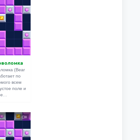
оволомка
ломка (Bear
аботает по
омого всем
пустое поле и
ые
страивать в
Но в отличие
та игра
0
ет два
е
е цели.
рать