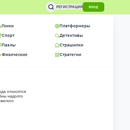
РЕГИСТРАЦИЯ
ВХОД
Гонки
Платформеры
Спорт
Детективы
Пазлы
Страшилки
Физические
Стратегии
юда относятся
бны надолго
яжелого