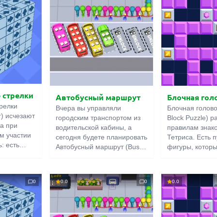
 стрелки
Автобусный маршрут
Блочная гол
релки
Вчера вы управляли
Блочная голово
r) исчезают
городским транспортом из
Block Puzzle) р
 а при
водительской кабины, а
правилам знак
м участии
сегодня будете планировать
Тетриса. Есть 
ь: есть
Автобусный маршрут (Bus
фигуры, котор
тоящая из
Route) в должности
необходимо вы
 и
координатора. Ваша задача
ровные линии. 
ую нужно
распределять граждан по
от оригинала, э
0
0.0
0
0.0
череди
машинам в соответствии с
пошаговая, име
ставные
их цветом. При этом нужно
режима, а такж
ем, чтобы
учитывать направление
дополнительны
уг другу.
выезда, а также
Например, соб