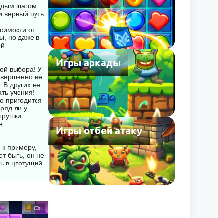
ли
аждым шагом.
 Чтобы
 верный путь.
 на поле,
симости от
зображению
ы, но даже в
ху экрана.
ой
Игры аркады
ой выбора! У
овершенно не
 В других не
ать учения!
о пригодится
ряд ли у
грушки:
е
Игры отбей атаку
 к примеру,
т быть, он не
ть в цветущий
0