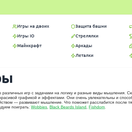
Игры на двоих
Защита башни
Игры IO
Стрелялки
Майнкрафт
Аркады
Леталки
ры
о различных игр с задачами на логику и разные виды мышления. С
с красивой графикой и эффектами. Они очень увлекательны и спосо
ойством — развивают мышление. Что поможет расслабится после т
ндуем поиграть:
Wobbies
,
Black Beards Island
,
Fishdom
.