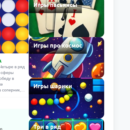
вая кнопка
Игры пасьянсы
 ЛКМ, чтобы
; двойной
его на 180
 закончите с
ёлкните по
.
Игры про космос
д
Четыре в ряд
) сферы
обеду в
же
Игры шарики
 соперник,
не только
ю своего
мешать
бедная
 быть
,
Три в ряд
во