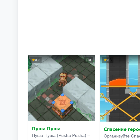
0.0
0
0.0
Пуша Пуша
Спасение геро
Пуша Пуша (Pusha Pusha) –
Организуйте Спа