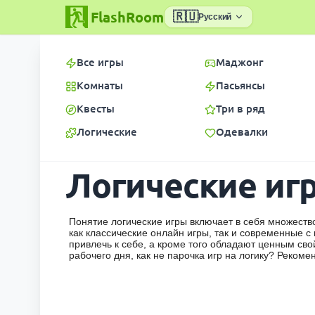
FlashRoom
🇷🇺
Русский
Все игры
Маджонг
Комнаты
Пасьянсы
Квесты
Три в ряд
Логические
Одевалки
Логические иг
Понятие логические игры включает в себя множеств
как классические онлайн игры, так и современные 
привлечь к себе, а кроме того обладают ценным св
рабочего дня, как не парочка игр на логику? Рекоме