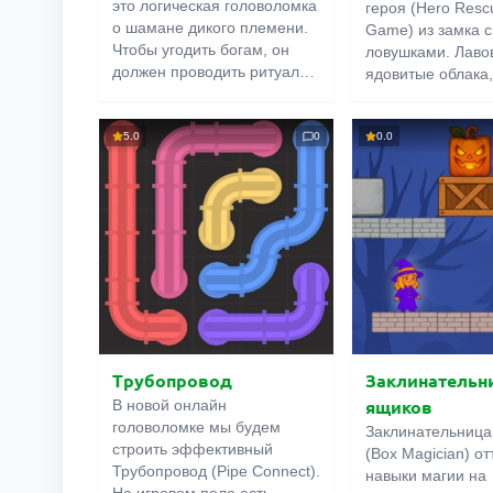
это логическая головоломка
героя (Hero Rescu
о шамане дикого племени.
Game) из замка с
Чтобы угодить богам, он
ловушками. Лаво
должен проводить ритуалы
ядовитые облака
в каменных лабиринтах.
вооружённые гоб
Никаких кровавых
другие опасност
жертвоприношений, не
5.0
0
0.0
подстерегают на
переживайте. Нужно лишь
углу. Справиться
размещать ритуальные
поможет острый 
блоки на отведённых для
Продумывайте н
них платформах. Звучит
свои действия, и 
просто, не правда ли? Но за
только найдёте в
внешней простотой
любой ситуации, 
скрывается нечто большее.
заслужите благос
принцессы.
Трубопровод
Заклинательн
ящиков
В новой онлайн
головоломке мы будем
Заклинательница
строить эффективный
(Box Magician) о
Трубопровод (Pipe Connect).
навыки магии на