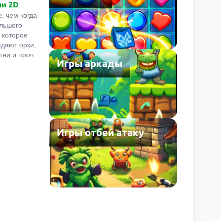
ни 2D
, чем когда
ольшого
а которое
дают орки,
тни и прочая
Игры аркады
ход есть.
укрепляй
няйся!
прорвать
и башню в
ense 2D. В
ля этого:
Игры отбей атаку
ики, маги,
ри. Но без
головы, о
их нет не
на победу.
азку: маги
равляются с
леты с
, а дальше