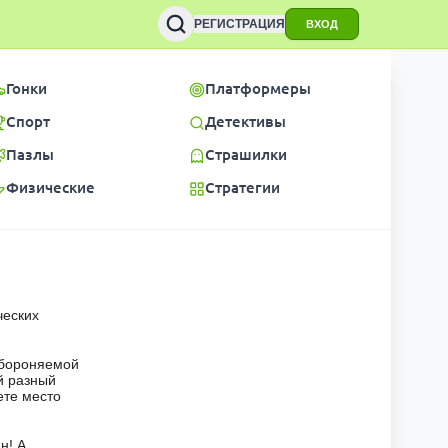
РЕГИСТРАЦИЯ
ВХОД
Гонки
Платформеры
Спорт
Детективы
Пазлы
Страшилки
Физические
Стратегии
ческих
обороняемой
й разный
ете место
н! А