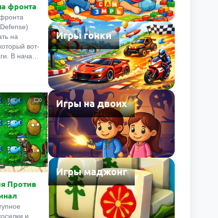
а фронта
 фронта
 Defense)
Игры гонки
ать на
который вот-
ги. В начале
 есть
нительная
ий
аработанные
Игры на двоих
0
можно
ризыв новых
ение
нных
также на их
в бою!
Игры маджонг
ия Против
инал
тупное
косилки и