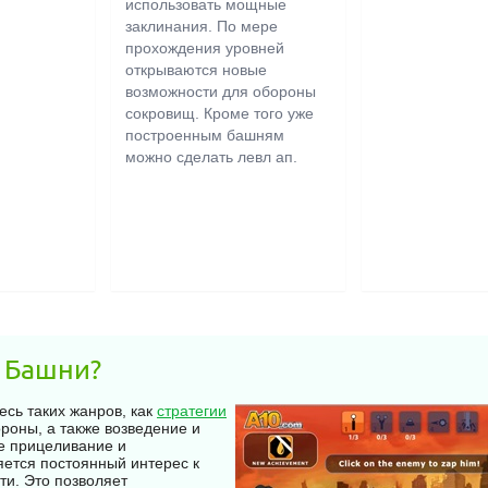
ты уж как-нибуд
ащити
использовать мощные
ского
заклинания. По мере
полчищ
прохождения уровней
открываются новые
возможности для обороны
сокровищ. Кроме того уже
построенным башням
можно сделать левл ап.
е Башни?
сь таких жанров, как
стратегии
роны, а также возведение и
е прицеливание и
яется постоянный интерес к
ти. Это позволяет