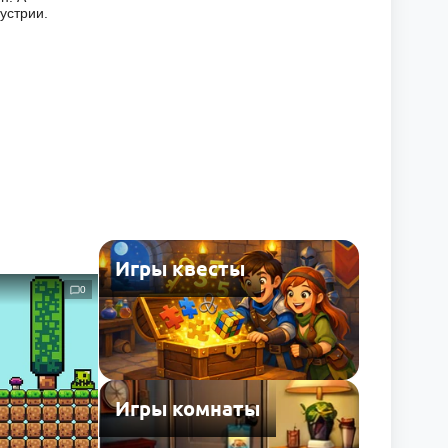
устрии.
Игры квесты
0
Игры комнаты