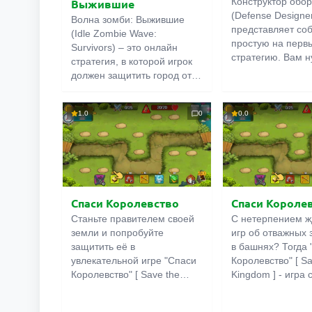
Конструктор обо
Выжившие
(Defense Designe
Волна зомби: Выжившие
представляет со
(Idle Zombie Wave:
простую на перв
Survivors) – это онлайн
стратегию. Вам 
стратегия, в которой игрок
строить защитны
должен защитить город от
отражать вражеск
нашествия живых
Однако уже на п
мертвецов. Выберите
уровне вы столкн
1.0
0
0.0
командира группы,
проблемами: ден
сформируйте отряд из
хватает, враги м
наёмников и вперёд, на
маршрут, оборон
баррикады. После каждой
сооружения сли
успешно отбитой атаки вам
слабые. Придётся
будут предлагать случайные
выкручиваться и 
награды: новых бойцов,
Спаси Королевство
Cпаси Короле
экспериментиров
оружие, предметы,
Станьте правителем своей
С нетерпением ж
апгрейды. Выбирайте с
земли и попробуйте
игр об отважных
умом.
защитить её в
в башнях? Тогда 
увлекательной игре "Спаси
Королевство" [ Sa
Королевство" [ Save the
Kingdom ] - игра
Kingdom ]! Защитите свое
для вас! Защитит
королевство от
королевство от