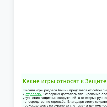
гарантирован. З
башни скандинав
государства от 
нечисти.
Какие игры относят к Защит
Онлайн игры раздела башни представляют собой сме
и
стрелялки
. От первых досталось планирование обо
улучшение защитных сооружений, а от вторых ручно
непосредственно стрельба. Благодаря этому сохран
происходящему на экране за счет смены деятельнос