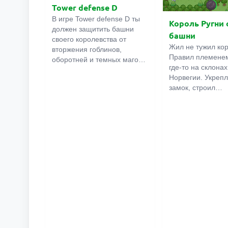
Tower defense D
В игре Tower defense D ты
Король Ругни
должен защитить башни
башни
своего королевства от
Жил не тужил кор
вторжения гоблинов,
Правил племенем
оборотней и темных магов.
где-то на склона
Расставляй по карте башни
Норвегии. Укрепл
лучников, арбалетчиков,
замок, строил
магов, рыцарей и пушки.
оборонительные
Планируй стратегию
сооружения. И не
обороны таким образом,
Случилось страш
чтобы победить. Помни, что
начали атаковать
каждое твое орудие хорошо
полчища неведо
справляется с
тварей.
определенным видом
Помоги Ругни поб
противника.
Строй башни с
Построй несокрушимую
арбалетчиками, 
линию обороны, используя
грязевыми ловушк
все тактические
Одним словом в
преимущества.
видов оружия, мн
И обязательно улучшай
уровней. Экшн
свои башни.