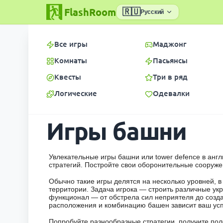
FlashRoom
🇷🇺
Русский
Все игры
Маджонг
Комнаты
Пасьянсы
Квесты
Три в ряд
Логические
Одевалки
Игры башни
Увлекательные игры башни или tower defence в анг
стратегий. Постройте свои оборонительные сооружен
Обычно такие игры делятся на несколько уровней, 
территории. Задача игрока — строить различные у
функционал — от обстрела сил неприятеля до создан
расположения и комбинацию башен зависит ваш успе
Попробуйте разнообразные стратегии, получите пол