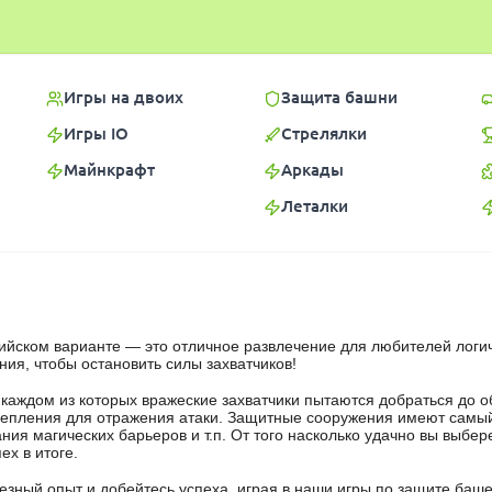
Игры на двоих
Защита башни
Игры IO
Стрелялки
Майнкрафт
Аркады
Леталки
лийском варианте — это отличное развлечение для любителей логи
ия, чтобы остановить силы захватчиков!
в каждом из которых вражеские захватчики пытаются добраться до 
крепления для отражения атаки. Защитные сооружения имеют самы
ия магических барьеров и т.п. От того насколько удачно вы выбер
х в итоге.
езный опыт и добейтесь успеха, играя в наши игры по защите баше