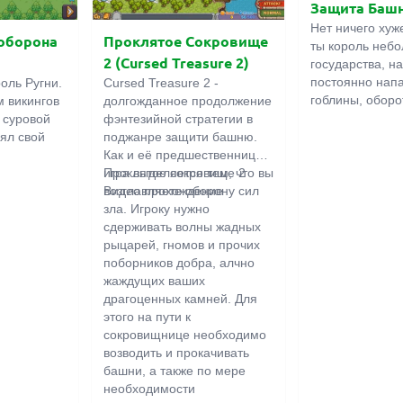
Защита Баш
Нет ничего хуже
 оборона
Проклятое Сокровище
ты король неб
2 (Cursed Treasure 2)
государства, н
постоянно напа
оль Ругни.
Cursed Treasure 2 -
гоблины, оборо
 викингов
долгожданное продолжение
нечисть. Но вы
х суровой
фэнтезийной стратегии в
Строй башни, 
ял свой
поджанре защити башню.
защиту и оборо
Как и её предшественница,
Не дай врагам 
игра выделяется тем, что вы
Проклятое сокровище 2
кордон, защит
 зря.
возглавляете оборону сил
Видео прохождение
игре Tower Def
ное -
зла. Игроку нужно
игре есть все д
 замок
сдерживать волны жадных
арбалеты, лучн
мых
рыцарей, гномов и прочих
мортиры и рыца
поборников добра, алчно
твоей светлой 
едить.
жаждущих ваших
властитель, у н
драгоценных камней. Для
единого шанса 
пушками,
этого на пути к
Дам тебе подск
ами...
сокровищнице необходимо
лучше всего сп
осемь
возводить и прокачивать
орками, а арба
ого
башни, а также по мере
оборотнями. Ну
необходимости