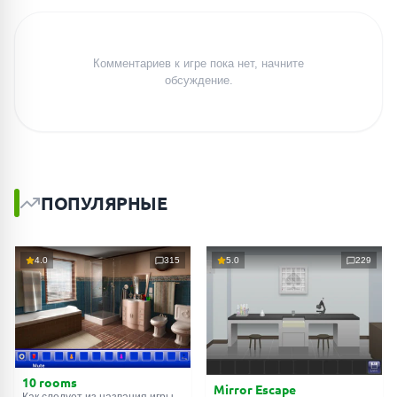
Комментариев к игре пока нет, начните
обсуждение.
ПОПУЛЯРНЫЕ
4.0
315
5.0
229
10 rooms
Mirror Escape
Как следует из названия игры