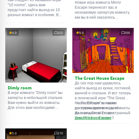
Новая игра комната Mirror
"10 rooms", здесь вам
Escape перенесет вас в
предстоит найти выход из 10
незнакомую запертую комнату,
разных комнат в особняке. В
как вы в ней оказалось
каждой такой
онлайн комнате
неизвестно. С помощью
есть подсказки. Используйте
смекалки попробуйте решить
их, чтобы выйти. Выход из
все, приготовленные авторами
4.0
222
5.0
200
одной комнаты является
для вас, головоломки и найти
входом в другую. И так до
выход на свободу.
десятой. Попробуйте пройти
Внимательно осмотрите
их все!
помещение, возможно вы
сможете найти какие-нибудь
подсказки. Желаем удачи!
The Great House Escape
До сих пор нам удавалось
Dimly room
найти выход из кухни, гостиной,
В игре комнате "Dimly room" вы
ванной и спальни. И вот теперь
заперты в небольшой спальне.
в логической игре "The Great
Вам нужно выйти из комнаты.
House Escape" в нашем
На FlashRoom.ru также
Для этого вам необходимо
распоряжении весь дом!
доступны другие игры комнаты
проявить смекалку и решить
Далеко-далеко стоит странный
из серии Great Escape:
многочисленные головомки.
дом. Кто в нем живет?
Great Kitchen Escape
Возможно секретный агент или
The Great Bathroom Escape
супергерой... Вы решаете
Great Livingroom Escape
пойти узнать это. Но кто же
The Great Bedroom Escape
5.0
170
знал, что дом населен
The Great Attic Escape