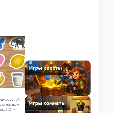
0
Игры квесты
жду вороной,
Игры комнаты
вым листком
лока? Они