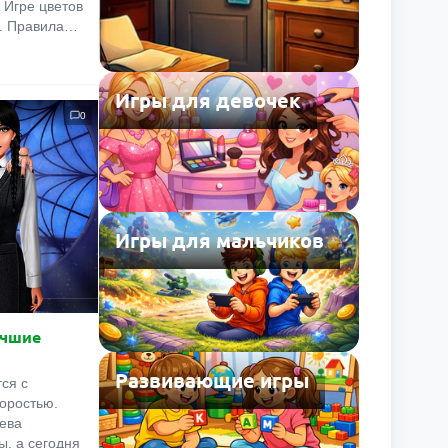
в Игре цветов
. Правила
ом раунде
ыделить три
ного цвета.
Игры для девочек
я девять
0
ди них есть и
ахматные
и с
красочные,
а.
Игры для мальчиков
учшие
Развивающие игры
ся с
оростью.
ева
ы, а сегодня