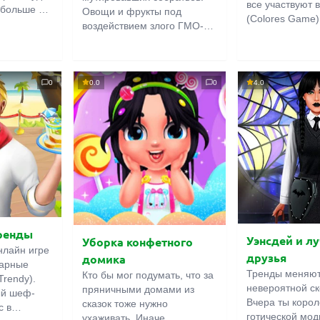
все участвуют 
 больше не
Овощи и фрукты под
(Colores Game)
своими
воздействием злого ГМО-
таковы: в кажд
вируса превратились в
игроку нужно в
олонили
жутких мутантов. Главный
предмета задан
шек и
герой собирается избавить
На выбор даётс
ручили
их от страданий. Зажмите
0
0.0
0
4.0
вариантов. Сре
 домой,
левую кнопку мыши, чтобы
животные, и ш
радали.
задать направление и силу
фигуры, и овощ
ьны, ведь
рывка, а потом отпустите –
фруктами. Все
шки умеют
томатный мститель должен
разноцветные, 
дачи!
избавиться от всех врагов в
ждут своего час
лаборатории.
ренды
Уэнсдей и л
Уборка конфетного
нлайн игре
друзья
домика
нарные
Тренды меняют
Кто бы мог подумать, что за
Trendy).
невероятной ск
пряничными домами из
ый шеф-
Вчера ты корол
сказок тоже нужно
с в
готической мод
ухаживать. Иначе