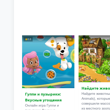
0.0
0
0.0
Найдите жив
Гуппи и пузырики:
Найдите животных
Animals), которы
Вкусные угощения
совершили массо
Онлайн игра Гуппи и
из местного зооп