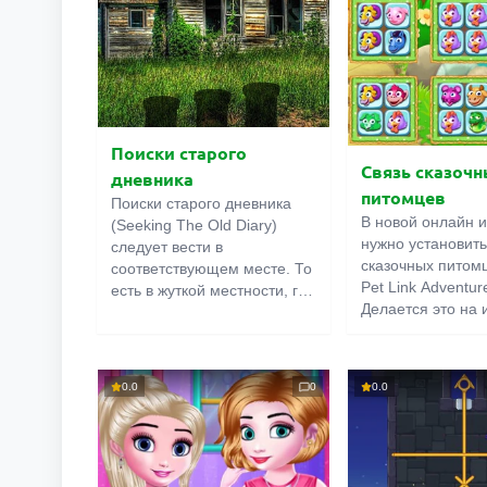
отважного рыцар
В еде маленькие принцессы
которому суждено
имеют разные вкусы. Одной
разбогатеть и сп
нравится питательный
принцессу, но да
фруктовый коктейль, а
построить собст
второй салат из овощей и
замок.
фруктов.
Поиски старого
Связь сказоч
дневника
питомцев
Поиски старого дневника
В новой онлайн и
(Seeking The Old Diary)
нужно установить
следует вести в
сказочных питом
соответствующем месте. То
Pet Link Adventur
есть в жуткой местности, где
Делается это на 
осенние листья покрывают
поле, на котором
остовы ржавых машин, а из
фермерские жив
заколоченных окон домов
Находите одинак
доносятся завывания
0.0
0
0.0
объединяйте с 
призраков. Один их них —
линии. Линия мо
маленькая мёртвая девочка
тянуться на огр
— кружит вокруг здания,
дистанцию, но н
чтобы помешать нам войти.
иметь больше дв
Но есть вещи, которых