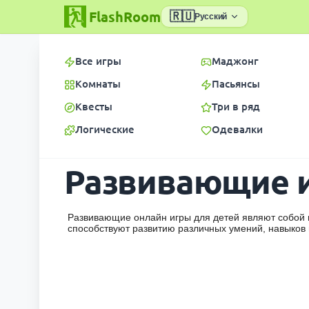
FlashRoom
🇷🇺
Русский
Все игры
Маджонг
Комнаты
Пасьянсы
Квесты
Три в ряд
Логические
Одевалки
Развивающие 
Развивающие онлайн игры для детей являют собой 
способствуют развитию различных умений, навыков и