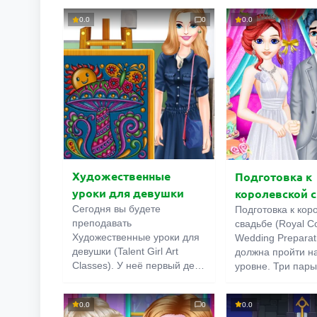
способом до заветной
правильных мест
«звёздочки» не добраться.
каждого краба, р
0.0
0
0.0
И вот здесь на сцену
осьминога есть с
выходит искусство
Но добраться до 
изменения реальности. С
просто. Придетс
помощью росчерков мыши,
пользоваться
вы можете делить экран на
платформами,
части, а потом перемещать
переключателями
отдельные его элементы.
порталами. Удач
Художественные
Подготовка к
уроки для девушки
королевской 
Сегодня вы будете
Подготовка к кор
преподавать
свадьбе (Royal C
Художественные уроки для
Wedding Preparat
девушки (Talent Girl Art
должна пройти н
Classes). У неё первый день
уровне. Три пары
в школе искусств, и для
благородных сем
начала нужно
вас для организа
0.0
0
0.0
определиться, куда пойти —
свадебного меро