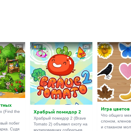
0
0.0
0
0.0
отных
Игра цветов
Храбрый помидор 2
 (Find the
Что общего ме
е
Храбрый помидор 2 (Brave
слоном, клено
вый побег
Tomato 2) объявил охоту на
и стаканом мо
арка. Судя
мутировавших собратьев.