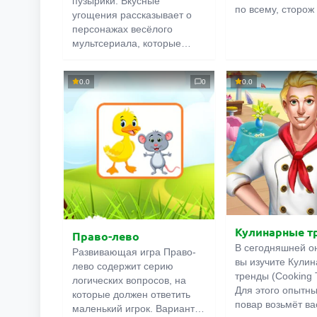
пузырики: Вкусные
по всему, сторож
угощения рассказывает о
справляется со 
персонажах весёлого
обязанностями.
мультсериала, которые
Окрестности зап
живут в подводном городе
толпы уточек, ко
Бабблтаки. Озорной
обезьян. Вам по
0.0
0
0.0
щеночек Пузырёк
вернуть беглецов
проголодался, и требует его
пока они не пост
покормить. Девочка Молли
Будьте внимател
соглашается, но просит у
некоторые зверу
нас помощи. На каждом
маскироваться. У
уровне нужно собирать
вкусняшки определённого
цвета и формы, а также
съедобные косточки.
Кулинарные т
Право-лево
В сегодняшней о
Развивающая игра Право-
вы изучите Кули
лево содержит серию
тренды (Cooking 
логических вопросов, на
Для этого опытн
которые должен ответить
повар возьмёт ва
маленький игрок. Варианты