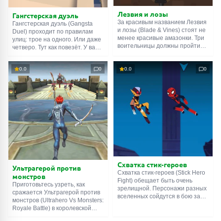
Лезвия и лозы
Гангстерская дуэль
За красивым названием Лезвия
Гангстерская дуэль (Gangsta
и лозы (Blade & Vines) стоят не
Duel) проходит по правилам
менее красивые амазонки. Три
улиц: трое на одного. Или даже
воительницы должны пройти
четверо. Тут как повезёт. У вас
лабиринт, набитый
есть кулаки и парочка приёмов.
вооружёнными врагами и
Враги вооружены дубинками,
смертельными ловушками. По
0.0
0
0.0
0
ножами, коктейлями Молотова.
пути нужно собирать
Единственный способ выжить в
драгоценные камни с золотыми
этой неравной схватке –
звёздами, но гораздо важнее
тренировать способности,
найти ключ. Только он
улучшать характеристики и
открывает двери, ведущие на
тратить заработанные деньги
следующий уровень. Удачных
на апгрейды.
приключений!
Схватка стик-героев
Ультрагерой против
Схватка стик-героев (Stick Hero
монстров
Fight) обещает быть очень
Приготовьтесь узреть, как
зрелищной. Персонажи разных
сражается Ультрагерой против
вселенных сойдутся в бою за
монстров (Ultrahero Vs Monsters:
право называться чемпионом.
Royale Battle) в королевской
Им предстоит выяснить, что
онлайн битве. А чтобы вам
эффективней: грубая сила или