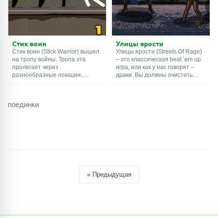
Стик воин
Улицы ярости
Стик воин (Stick Warrior) вышел
Улицы ярости (Streets Of Rage)
на тропу войны. Тропа эта
– это классическая beat ’em up
пролегает через
игра, или как у нас говорят –
разнообразные локации:
драки. Вы должны очистить
стройка, тюрьма, военная база,
город от преступности,
ночная улица, экзотический
используя свою силу, ловкость и
остров. И повсюду нашего героя
кулаки. Особенно кулаки. По
поединки
ждут враги. Они прут с двух
мере продвижения вы будете
сторон, поэтому игроку нужно
открывать новые способности и
вовремя нажимать клавиши
приёмы, чтобы справиться с
«влево» и «вправо», чтобы
более сильными врагами.
наносить удары в подходящем
Подсказки по управлению
направлении. Удачи в бою!
можно увидеть в нижней части
экрана.
« Предыдущая