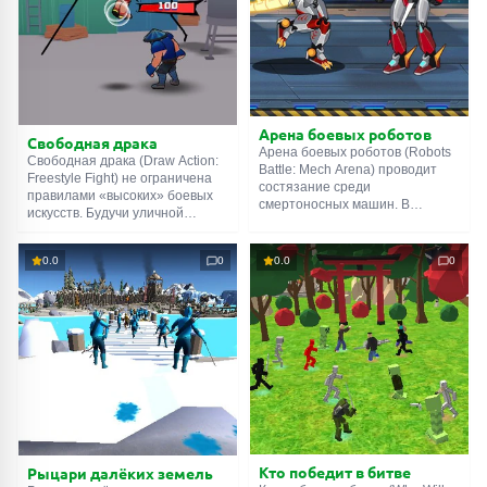
Арена боевых роботов
Свободная драка
Арена боевых роботов (Robots
Свободная драка (Draw Action:
Battle: Mech Arena) проводит
Freestyle Fight) не ограничена
состязание среди
правилами «высоких» боевых
смертоносных машин. В
искусств. Будучи уличной
турнире участвует шесть
стихией, она легко разгорается,
моделей, каждая из которых –
а затем перекидывается на
пик инженерной мысли. Одни
0.0
0
0.0
0
соперников. Исход боя зависит
поражают своими габаритами,
от скорости и, как ни странно,
другие имеют впечатляющую
фантазии. Рисуйте линии от
скорость, третьи полагаются на
вашего бойца, чтобы указать
передовые технологии. Вы
направление для атаки, прыжка
можете купить и
или уклонения. Удачи!
модернизировать любого
бойца, если будете побеждать в
поединках.
Кто победит в битве
Рыцари далёких земель