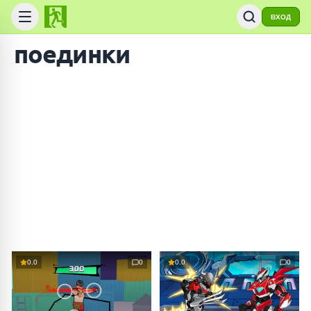
ВХОД
поединки
0.0
0
0.0
0