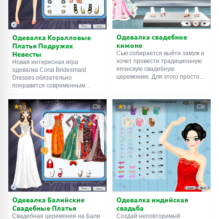
пляже. Приятной игры и
хорошего настроения!
Одевалка свадебное
Одевалка Коралловые
кимоно
Платья Подружек
Невесты
Сью собирается выйти замуж и
хочет провести традиционную
Новая интересная игра
японскую свадебную
одевалка Coral Bridesmaid
церемонию. Для этого просто
Dresses обязательно
необходимо свадебное кимоно.
понравится современным
Издавна такие наряды шили
девушкам и поможет
самые лучшие мастера и
определиться в выборе
5.0
0
5.0
0
стоимость их очень высока.
свадебного платья. Примеряй
Помоги Сью выбрать наряд для
красивую коллекцию платьев
такого важного события в ее
нежного кораллового цвета
жизни в игре Wedding Kimonos .
вместе с Юлией и подбери для
Не забудь украсить прическу
нее самое лучшее. Приятной
цветочными украшениями.
игры!
Пусть Сью будет самой
красивой невестой!
Одевалка Балийские
Одевалка индийская
Свадебные Платья
свадьба
Свадебная церемония на Бали
Создай неповторимый