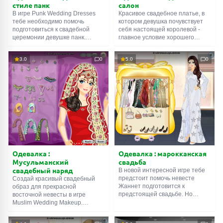
салон
стиле панк
Красивое свадебное платье, в
В игре Punk Wedding Dresses
котором девушка почувствует
тебе необходимо помочь
себя настоящей королевой -
подготовиться к свадебной
главное условие хорошего
церемонии девушке панк.
настроения невесты в такой
Обычное свадебное платье в
знаменательный день. В игре
таком случае не подойдет,
3.0
0
5.0
0
Atelier Aimee Montenapoleone
необходимо выбрать что-то
представлена шикарная
более экстравагантное и
коллекция лучших свадебных
неординарное. Примеряй
платьев. Помоги Монике
разные платья, чтобы выбрать
представить эту коллекцию на
самое лучшее. Сделай девушке
подиуме и порадовать
прическу и макияж, подбери
будующих невест. Не забудь о
соотвествующую обувь и
красивой прическе, макияже и
украшения. Помни, что каждая
украшениях. Приятной игры!
невеста хочет быть самой
ПОИСК ИГР
красивой в такой важный день.
Приятной игры! Готическая
одевалка для девочек.
Одевалка :
Одевалка : марокканская
Мусульманский
свадьба
свадебный наряд
В новой интересной игре тебе
предстоит помочь невесте
Создай красивый свадебный
Жаннет подготовится к
образ для прекрасной
предстоящей свадьбе. Но
восточной невесты в игре
свадьба не совсем обычная, а в
Muslim Wedding Makeup.
лучших традициях прекрасной
Примеряй различную
страны Марокко. Поэтому и
свадебную одежду,