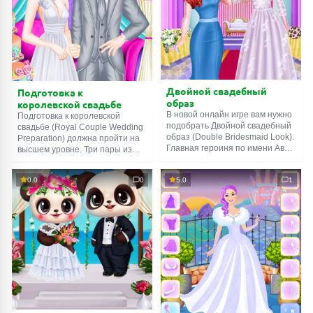
Двойной свадебный
Подготовка к
образ
королевской свадьбе
В новой онлайн игре вам нужно
Подготовка к королевской
подобрать Двойной свадебный
свадьбе (Royal Couple Wedding
образ (Double Bridesmaid Look).
Preparation) должна пройти на
Главная героиня по имени Ава
высшем уровне. Три пары из
приглашена на свадьбу в
благородных семей наняли вас
качестве подружки невесты.
для организации свадебного
0.0
0
5.0
1
Девушки хотят выглядеть лучше
мероприятия. Им нужна
всех, поэтому обращаются за
помощь в выборе праздничных
помощью к профессиональному
декораций, торта и других
стилисту, то есть к вам.
вещей. Невеста не может
Подберите для них макияж и
определиться с платьем и
сногсшибательные наряды.
причёской, а жених
Удачи!
сомневается в костюме.
Помогите молодожёнам.