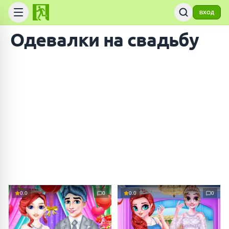
ВХОД
Одевалки на свадьбу
0.0
0
0.0
0