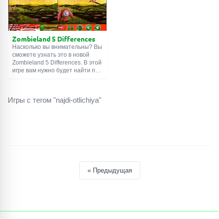
Zombieland 5 Differences
Насколько вы внимательны? Вы
сможете узнать это в новой
Zombieland 5 Differences. В этой
игре вам нужно будет найти по
пять отличий на нескольких
картинках. Если вы найдете их
все без подсказок, то вы очень
Игры с тегом "najdi-otlichiya"
внимательны. Дерзайте!
« Предыдущая