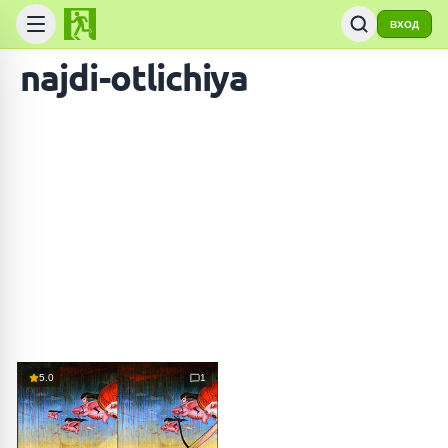
ВХОД
najdi-otlichiya
ПОИСК ИГР
5.0
1