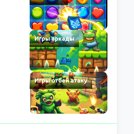
Игры аркады
Игры отбей атаку