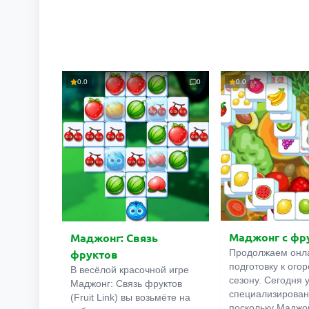
0.0
0
0.0
Маджонг с фр
Маджонг: Связь
Продолжаем онл
фруктов
подготовку к ого
В весёлой красочной игре
сезону. Сегодня 
Маджонг: Связь фруктов
специализирован
(Fruit Link) вы возьмёте на
поскольку Маджо