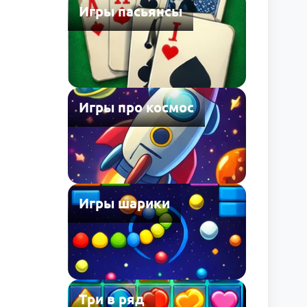
Игры пасьянсы
Игры про космос
Игры шарики
Три в ряд