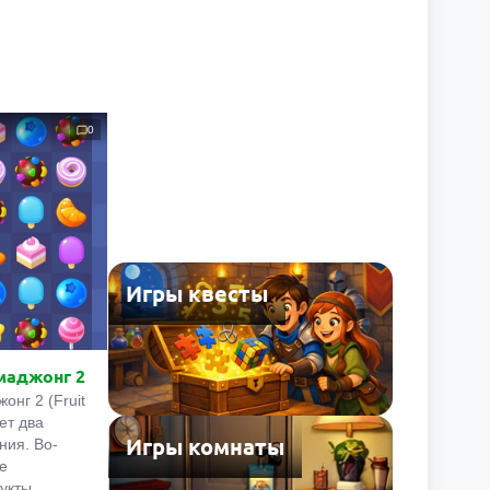
0
Игры квесты
маджонг 2
онг 2 (Fruit
ет два
Игры комнаты
ния. Во-
е
укты,