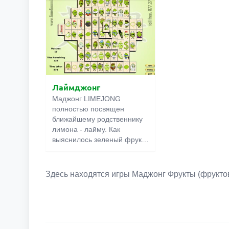
экрана. На этом 
гамбургеры, клубнику и
помещается мак
апельсины, печенье и
плиток, так что с
пирожные, соки и коктейли.
нужно продумыва
Но помните, что на поднос
заранее, иначе 
можно брать только три
окажется перепо
одинаковых блюда – ни
больше, ни меньше.
Лаймджонг
Маджонг LIMEJONG
полностью посвящен
ближайшему родственнику
лимона - лайму. Как
выяснилось зеленый фрукт
обожает вечеринки. В этой
игре вам нужно будет
убирать по два одинаковых
Здесь находятся игры Маджонг Фрукты (фруктов
лайма. До тех пор, пока
лаймы не закончатся. Ну
что же, сделать это будет не
так уж просто, но советы
подсказки всегда в вашем