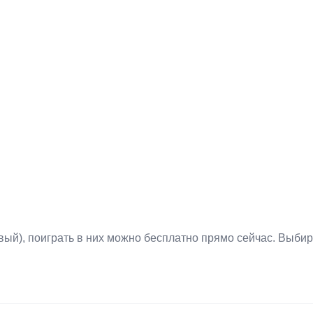
складе
последней ягодки. Желаем
симум семь
удачи!
вои ходы
ть
хранилище
лненным.
ый), поиграть в них можно бесплатно прямо сейчас. Выбир