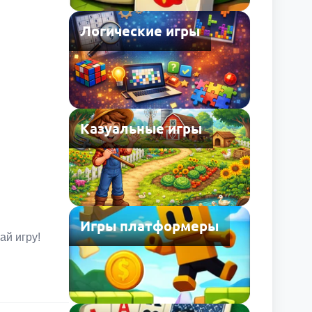
Логические игры
Казуальные игры
Игры платформеры
ай игру!