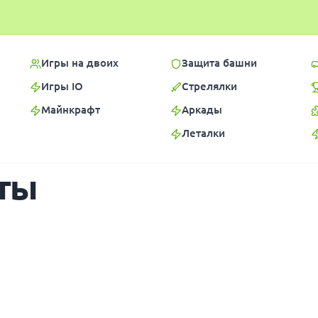
Игры на двоих
Защита башни
Игры IO
Стрелялки
Майнкрафт
Аркады
Леталки
ты