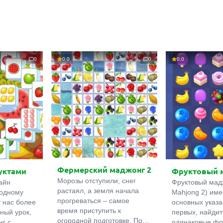
0
0.0
0
0.0
Фермерский маджонг 2
уктами
Фруктовый 
Морозы отступили, снег
айн
Фруктовый мадж
растаял, а земля начала
родному
Mahjong 2) име
прогреваться – самое
у нас более
основных указа
время приступить к
ный урок,
первых, найдит
огородной подготовке. Пока
нг с
одинаковые фр