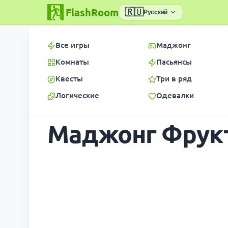
FlashRoom
🇷🇺
Русский
Все игры
Маджонг
Комнаты
Пасьянсы
Квесты
Три в ряд
Логические
Одевалки
Маджонг Фрук