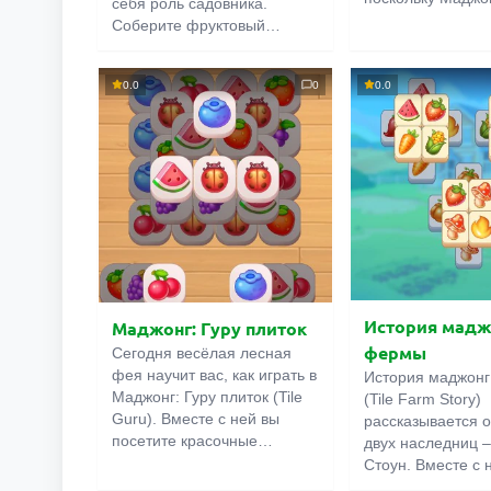
себя роль садовника.
фруктами (Fruit 
Соберите фруктовый
касается овощей 
урожай, пока до него не
Про них есть дру
добрались вредители.
этой же вам нужн
0.0
0
0.0
Местные гусеницы очень
одинаковые ябло
голодные, поэтому времени
бананы, лимоны,
на сбор даётся крайне
ПОИС
т.д. Времени на 
мало. Объединяйте
мало, поэтому в
одинаковые плоды по
движения должны
кратчайшему пути, то есть
быстрыми и точн
так, чтобы между ними была
тропинка почти без
поворотов. Удачи!
История мадж
Маджонг: Гуру плиток
фермы
Сегодня весёлая лесная
фея научит вас, как играть в
История маджон
Маджонг: Гуру плиток (Tile
(Tile Farm Story)
Guru). Вместе с ней вы
рассказывается о
посетите красочные
двух наследниц –
поляны, на которых растут
Стоун. Вместе с 
разнообразные дары
только восстанов