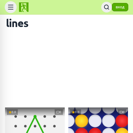
ВХОД
lines
0.0
0
0.0
0