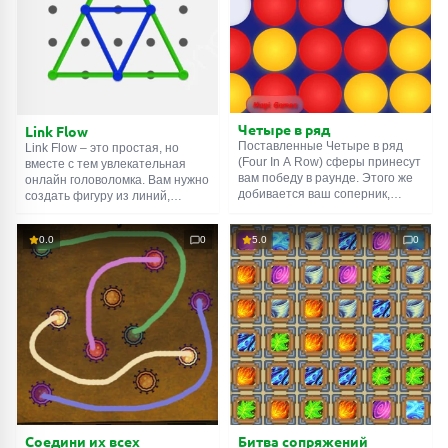
Четыре в ряд
Link Flow
Поставленные Четыре в ряд
Link Flow – это простая, но
(Four In A Row) сферы принесут
вместе с тем увлекательная
вам победу в раунде. Этого же
онлайн головоломка. Вам нужно
добивается ваш соперник,
создать фигуру из линий,
поэтому нужно не только
повторив рисунок вверху
выстроить линию своего цвета,
экрана. Подцепите точку на
0.0
0
5.0
0
но и помешать оппоненту.
игровом поле, а затем потяните
Победная цепочка может быть
в нужном направлении. Не
горизонтальной, вертикальной
бойтесь экспериментировать
или диагональной. Чтобы
или остаться с запутанным
разместить шар на поле,
клубком на руках: любой
кликните по изображению
уровень всегда можно
стрелочки вверху экрана. Удачи!
перезапустить и начать заново.
Соедини их всех
Битва сопряжений