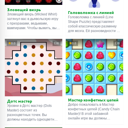
Зловещий вихрь
Головоломка с линией
Зловещий вихрь (Wicked Whirl)
Головоломка с линией (Line
затянул вас в дьявольскую игру
Shape Puzzle) представляет
с призраками, ведьмами,
собой классическую разминку
вампирами. Чтобы выжить, вы
для мозга. Её разновидности вы
должны соединять линией
могли встречать в газетах
одинаковую нежить. Чем
рядом с кроссвордами, либо на
больше чудовищ объедините за
0.0
0
0.0
0
школьных переменах. Суть
раз, тем лучше. Набор из пяти
следующая: игроку нужно
близнецов даст
соединить все точки рисунка
дополнительное время. Это
одной непрерывной линией.
очень важно, ведь на
Нарисовать пятиконечную
прохождение уровня даётся
звезду не составит труда, а вот
всего двадцать пять секунд.
с остальными фигурами всё
Поспешите.
сложнее.
Мастер конфетных цепей
Дотс мастер
Добро пожаловать в Мастер
Уровни в Дотс мастер (Dots
конфетных цепей (Candy Chain
Master) состоят из
Master)! В этой забавной
разноцветных точек. Вы
онлайн игре вы должны
должны находить одноцветные
перекрасить поле в золотой
и соединять их вертикально-
цвет, объединяя одинаковые