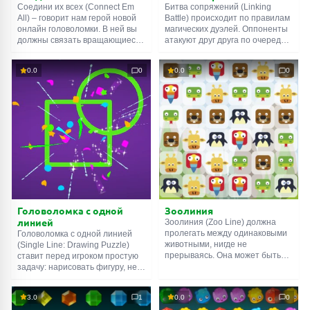
Соедини их всех (Connect Em
Битва сопряжений (Linking
All) – говорит нам герой новой
Battle) происходит по правилам
ПОИСК ИГР
онлайн головоломки. В ней вы
магических дуэлей. Оппоненты
должны связать вращающиеся
атакуют друг друга по очереди,
шестерёнки цветными линиями:
используя силу стихий. Чтобы
синие к синим, красные к
произнести заклинание,
0.0
0
0.0
0
красным и т.д. Но сделать это
объедините элементы одного
нужно таким образом, чтобы
вида – три или более. Огонь,
они не пересекались между
вода и воздух наносят урон;
собой. Рисовать линии
природа восстанавливает
предстоит вручную, с помощью
здоровье; лёд обездвиживает;
зажатой ЛКМ. Надеюсь, у вас
пурпурная магия снижает
твёрдая рука и крепкие нервы.
защиту. Удачи!
Головоломка с одной
Зоолиния
линией
Зоолиния (Zoo Line) должна
пролегать между одинаковыми
Головоломка с одной линией
животными, нигде не
(Single Line: Drawing Puzzle)
прерываясь. Она может быть
ставит перед игроком простую
целиком прямой –
задачу: нарисовать фигуру, не
вертикальной, горизонтальной,
отрывая карандаш от
диагональной, – или совмещать
поверхности. Справиться с
3.0
1
0.0
0
разные направления.
первыми заданиями не