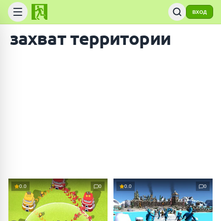
ВХОД
захват территории
ПОИСК ИГР
0.0
0
0.0
0