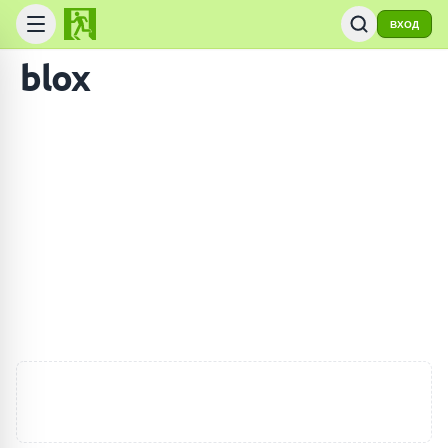
ВХОД
blox
ПОИСК ИГР