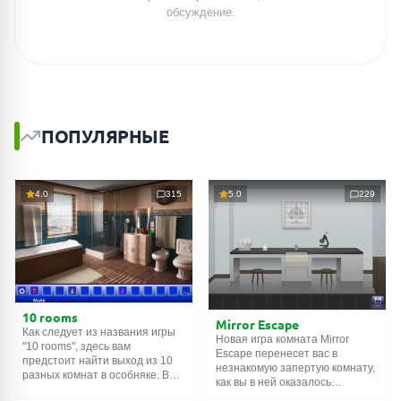
обсуждение.
ПОПУЛЯРНЫЕ
4.0
315
5.0
229
10 rooms
Mirror Escape
Как следует из названия игры
Новая игра комната Mirror
"10 rooms", здесь вам
Escape перенесет вас в
предстоит найти выход из 10
незнакомую запертую комнату,
разных комнат в особняке. В
как вы в ней оказалось
каждой такой
онлайн комнате
неизвестно. С помощью