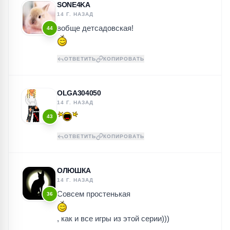
SONE4KA
14 Г. НАЗАД
вобще детсадовская!
44
ОТВЕТИТЬ
КОПИРОВАТЬ
OLGA304050
14 Г. НАЗАД
43
ОТВЕТИТЬ
КОПИРОВАТЬ
ОЛЮШКА
14 Г. НАЗАД
Совсем простенькая
36
, как и все игры из этой серии)))