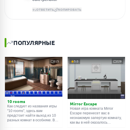
ОТВЕТИТЬ
КОПИРОВАТЬ
ПОПУЛЯРНЫЕ
4.0
315
5.0
229
10 rooms
Mirror Escape
Как следует из названия игры
Новая игра комната Mirror
"10 rooms", здесь вам
Escape перенесет вас в
предстоит найти выход из 10
незнакомую запертую комнату,
разных комнат в особняке. В
как вы в ней оказалось
каждой такой
онлайн комнате
неизвестно. С помощью
есть подсказки. Используйте