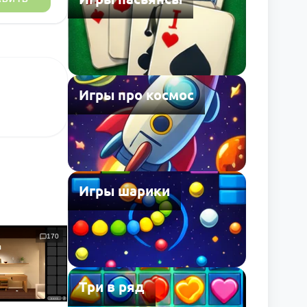
Игры про космос
Игры шарики
170
Три в ряд