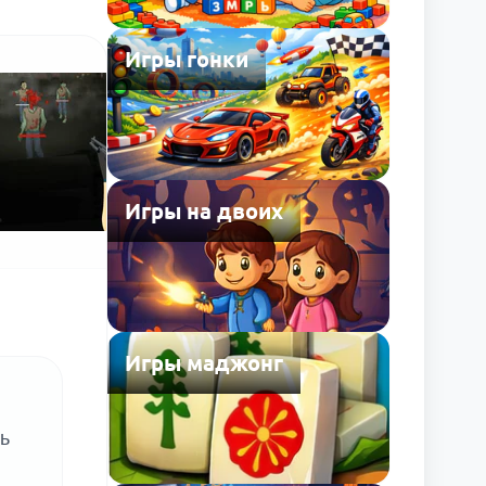
Игры гонки
Игры на двоих
Игры маджонг
ь