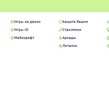
Игры на двоих
Защита башни
Игры IO
Стрелялки
Майнкрафт
Аркады
Леталки