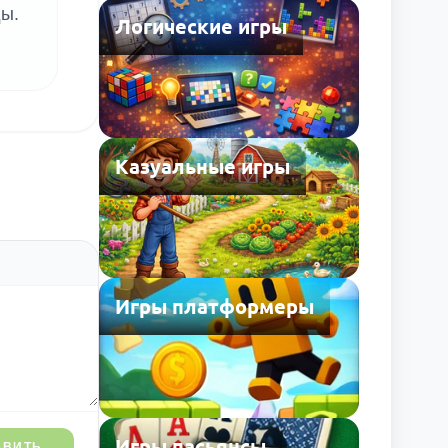
ды.
Логические игры
Казуальные игры
Игры платформеры
Игры пасьянсы
АВИТЬ