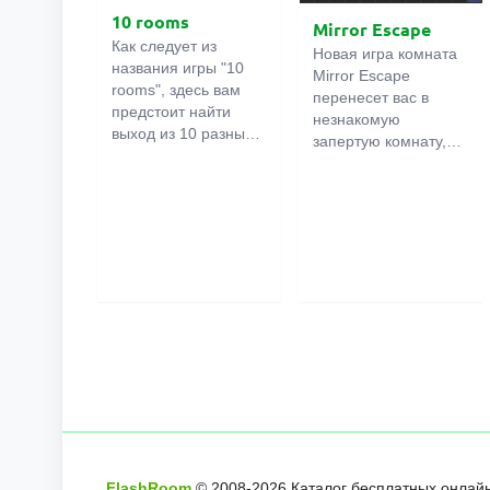
10 rooms
Mirror Escape
Как следует из
Новая игра комната
названия игры "10
Mirror Escape
rooms", здесь вам
перенесет вас в
предстоит найти
незнакомую
выход из 10 разных
запертую комнату,
комнат в особняке. В
как вы в ней
каждой такой
онлайн
оказалось
комнате
есть
неизвестно. С
подсказки.
помощью смекалки
Используйте их,
попробуйте решить
чтобы выйти. Выход
все, приготовленные
из одной комнаты
авторами для вас,
является входом в
головоломки и найти
другую. И так до
выход на свободу.
десятой. Попробуйте
Внимательно
пройти их все!
осмотрите
помещение,
возможно вы
сможете найти
какие-нибудь
FlashRoom
© 2008-
2026
Каталог бесплатных онлайн