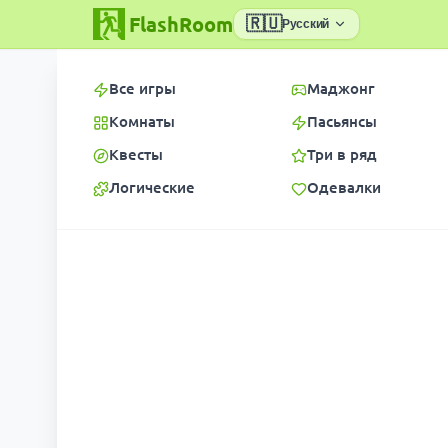
FlashRoom
🇷🇺
Русский
Все игры
Маджонг
Комнаты
Пасьянсы
Квесты
Три в ряд
Логические
Одевалки