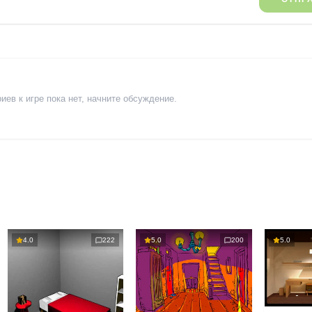
ев к игре пока нет, начните обсуждение.
4.0
222
5.0
200
5.0