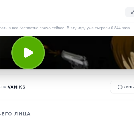
рать в нее бесплатно прямо сейчас. В эту игру уже сыграли
6 844
раза
.
VANIKS
ЕНО:
В ИЗ
ЬЕГО ЛИЦА