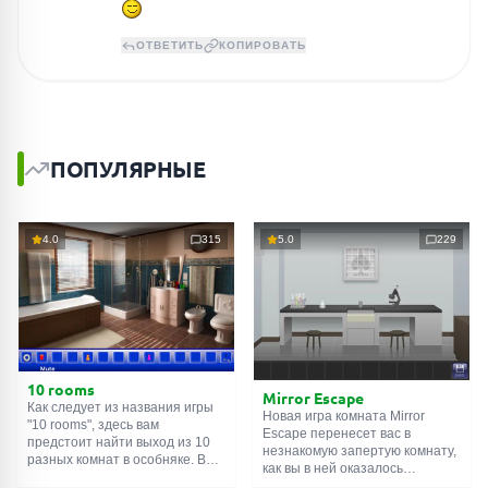
ОТВЕТИТЬ
КОПИРОВАТЬ
ПОПУЛЯРНЫЕ
4.0
315
5.0
229
10 rooms
Mirror Escape
Как следует из названия игры
Новая игра комната Mirror
"10 rooms", здесь вам
Escape перенесет вас в
предстоит найти выход из 10
незнакомую запертую комнату,
разных комнат в особняке. В
как вы в ней оказалось
каждой такой
онлайн комнате
неизвестно. С помощью