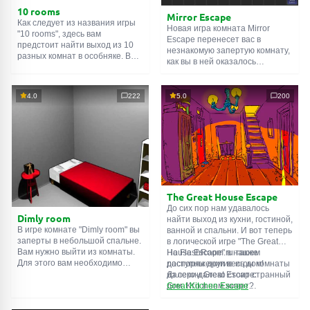
10 rooms
Mirror Escape
Как следует из названия игры
Новая игра комната Mirror
"10 rooms", здесь вам
Escape перенесет вас в
предстоит найти выход из 10
незнакомую запертую комнату,
разных комнат в особняке. В
как вы в ней оказалось
каждой такой
онлайн комнате
неизвестно. С помощью
есть подсказки. Используйте
смекалки попробуйте решить
их, чтобы выйти. Выход из
все, приготовленные авторами
4.0
222
5.0
200
одной комнаты является
для вас, головоломки и найти
входом в другую. И так до
выход на свободу.
десятой. Попробуйте пройти
Внимательно осмотрите
их все!
помещение, возможно вы
сможете найти какие-нибудь
подсказки. Желаем удачи!
The Great House Escape
До сих пор нам удавалось
Dimly room
найти выход из кухни, гостиной,
В игре комнате "Dimly room" вы
ванной и спальни. И вот теперь
заперты в небольшой спальне.
в логической игре "The Great
Вам нужно выйти из комнаты.
House Escape" в нашем
На FlashRoom.ru также
Для этого вам необходимо
распоряжении весь дом!
доступны другие игры комнаты
проявить смекалку и решить
Далеко-далеко стоит странный
из серии Great Escape:
многочисленные головомки.
дом. Кто в нем живет?
Great Kitchen Escape
Возможно секретный агент или
The Great Bathroom Escape
супергерой... Вы решаете
Great Livingroom Escape