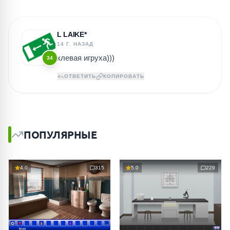
L LAIKE*
14 Г. НАЗАД
клевая игруха)))
34
ОТВЕТИТЬ
КОПИРОВАТЬ
ПОПУЛЯРНЫЕ
4.0
315
5.0
229