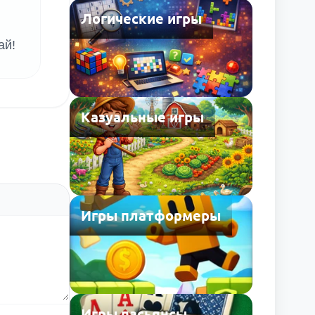
Логические игры
ай!
Казуальные игры
Игры платформеры
Игры пасьянсы