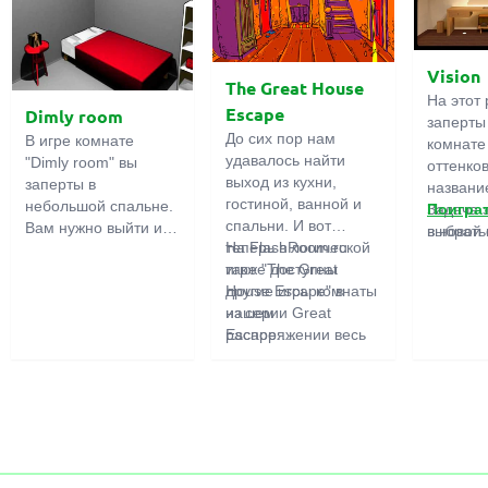
Vision
The Great House
На этот 
Escape
Dimly room
заперты
До сих пор нам
В игре комнате
комнате
удавалось найти
"Dimly room" вы
оттенко
выход из кухни,
заперты в
название
гостиной, ванной и
небольшой спальне.
Задача 
Поигра
спальни. И вот
Вам нужно выйти из
выбрать
в новой 
теперь в логической
На FlashRoom.ru
комнаты. Для этого
игры бо
игре "The Great
также доступны
вам необходимо
подчерк
House Escape" в
другие игры комнаты
проявить смекалку и
важност
нашем
из серии Great
решить
загадок,
распоряжении весь
Escape:
многочисленные
усердно
дом! Далеко-далеко
Great Kitchen Escape
головомки.
предмет
стоит странный дом.
The Great Bathroom
функция
Кто в нем живет?
Escape
может б
Возможно секретный
Great Livingroom
полезно
агент или
Escape
супергерой... Вы
The Great Bedroom
решаете пойти
Escape