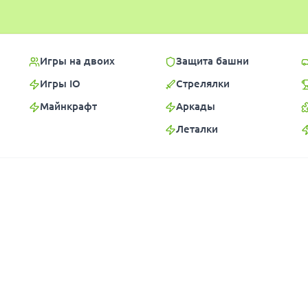
Игры на двоих
Защита башни
Игры IO
Стрелялки
Майнкрафт
Аркады
Леталки