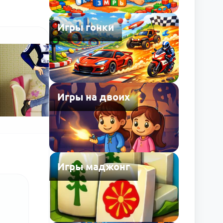
Игры гонки
Игры на двоих
Игры маджонг