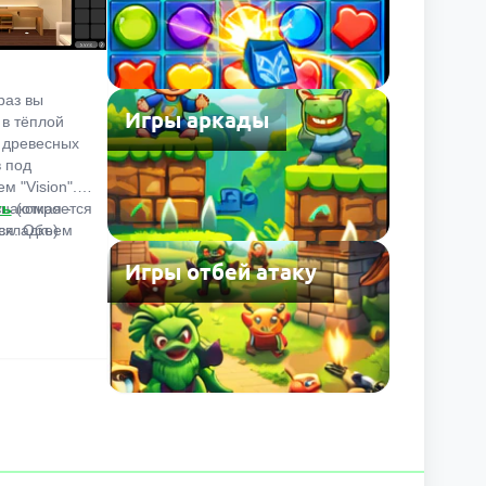
раз вы
Игры аркады
 в тёплой
 древесных
в под
м "Vision".
знакомая -
ть
(откроется
ся. Объем
вкладке)
льшой,
Игры отбей атаку
иваем
ь решения
 а не
го поиска
ов. Обычная
 сохранения
ыть
й.