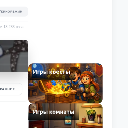
КИНОРЕЖИМ
ли
13 283
раза
,
Игры квесты
БРАННОЕ
Игры комнаты