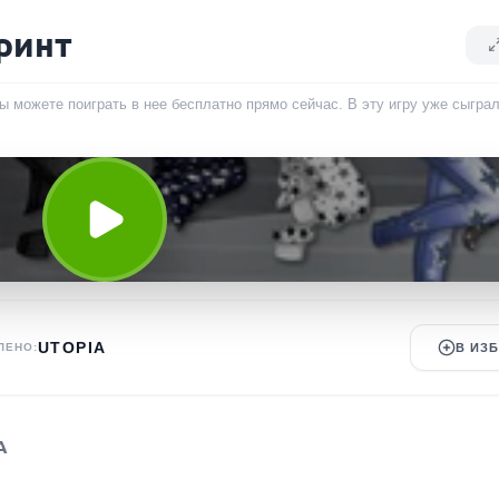
ринт
ы можете поиграть в нее бесплатно прямо сейчас. В эту игру уже сыгра
UTOPIA
ЛЕНО:
В ИЗ
А