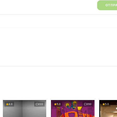
ОТПР
4.0
222
5.0
200
5.0