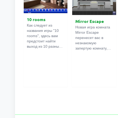
10 rooms
Mirror Escape
Как следует из
Новая игра комната
названия игры "10
Mirror Escape
rooms", здесь вам
перенесет вас в
предстоит найти
незнакомую
выход из 10 разных
запертую комнату,
комнат в особняке. В
как вы в ней
каждой такой
онлайн
оказалось
комнате
есть
неизвестно. С
подсказки.
помощью смекалки
Используйте их,
попробуйте решить
чтобы выйти. Выход
все, приготовленные
из одной комнаты
авторами для вас,
является входом в
головоломки и найти
другую. И так до
выход на свободу.
десятой. Попробуйте
Внимательно
пройти их все!
осмотрите
помещение,
возможно вы