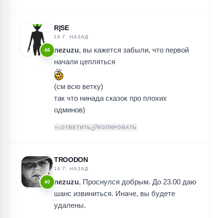
R|SE
16 Г. НАЗАД
nezuzu
, вы кажется забыли, что первой
48
начали цепляться
(см всю ветку)
так что нинада сказок про плохих
одминов)
ОТВЕТИТЬ
КОПИРОВАТЬ
TROODON
16 Г. НАЗАД
nezuzu
, Проснулся добрым. До 23.00 даю
40
шанс извиниться. Иначе, вы будете
удалены.