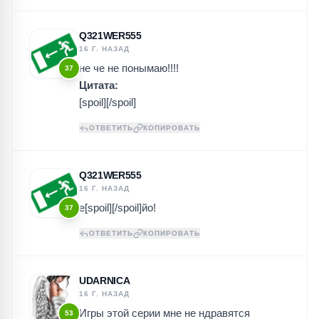
Q321WER555
16 Г. НАЗАД
не че не понымаю!!!!
37
Цитата:
[spoil][/spoil]
ОТВЕТИТЬ
КОПИРОВАТЬ
Q321WER555
16 Г. НАЗАД
е[spoil][/spoil]йо!
37
ОТВЕТИТЬ
КОПИРОВАТЬ
UDARNICA
16 Г. НАЗАД
Игры этой серии мне не ндравятся
53