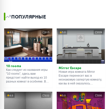
ПОПУЛЯРНЫЕ
4.0
315
5.0
229
10 rooms
Mirror Escape
Как следует из названия игры
Новая игра комната Mirror
"10 rooms", здесь вам
Escape перенесет вас в
предстоит найти выход из 10
незнакомую запертую комнату,
разных комнат в особняке. В
как вы в ней оказалось
каждой такой
онлайн комнате
неизвестно. С помощью
есть подсказки. Используйте
смекалки попробуйте решить
их, чтобы выйти. Выход из
все, приготовленные авторами
4.0
222
5.0
200
одной комнаты является
для вас, головоломки и найти
входом в другую. И так до
выход на свободу.
десятой. Попробуйте пройти
Внимательно осмотрите
их все!