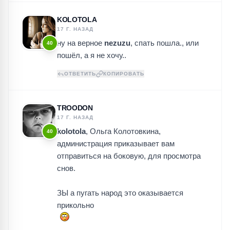
KOLOTOLA
17 Г. НАЗАД
ну на верное
nezuzu
, спать пошла., или
40
пошёл, а я не хочу..
ОТВЕТИТЬ
КОПИРОВАТЬ
TROODON
17 Г. НАЗАД
kolotola
, Ольга Колотовкина,
40
администрация приказывает вам
отправиться на боковую, для просмотра
снов.
ЗЫ а пугать народ это оказывается
прикольно