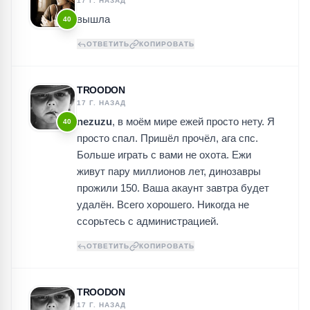
17 Г. НАЗАД
вышла
40
ОТВЕТИТЬ
КОПИРОВАТЬ
TROODON
17 Г. НАЗАД
nezuzu
, в моём мире ежей просто нету. Я
40
просто спал. Пришёл прочёл, ага спс.
Больше играть с вами не охота. Ежи
ПОИСК ИГР
живут пару миллионов лет, динозавры
прожили 150. Ваша акаунт завтра будет
удалён. Всего хорошего. Никогда не
ссорьтесь с администрацией.
ОТВЕТИТЬ
КОПИРОВАТЬ
TROODON
17 Г. НАЗАД