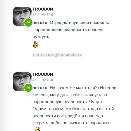
TROODON
17 Г. НАЗАД
nezuzu
, Отредактируй свой профиль.
40
Параллельная реальность совсем
бунтует.
ОТВЕТИТЬ
КОПИРОВАТЬ
TROODON
17 Г. НАЗАД
nezuzu
, Ну зачем же махаться?) Но если
40
хочешь, могу дать тебе взглянуть на
параллельную реальность. Чучуть.
Одним глазком. Но боюсь, тогда из этой
реальности вас придётся навсегда
стереть, дабы не вызывать парадоксы.