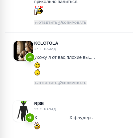
прикольно палиться.
ОТВЕТИТЬ
КОПИРОВАТЬ
KOLOTOLA
17 Г. НАЗАД
ухожу я от вас,плохие вы.....
40
ОТВЕТИТЬ
КОПИРОВАТЬ
R|SE
17 Г. НАЗАД
Х_____________Х флудеры
48