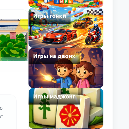
Игры гонки
Игры на двоих
Игры маджонг
го
ат