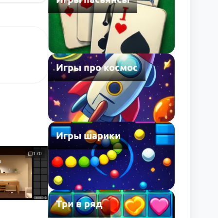
Игры про космос
Игры шарики
170
Три в ряд