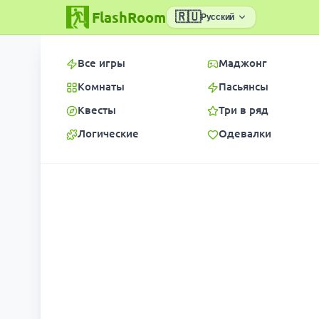
FlashRoom
🇷🇺
Русский
Все игры
Маджонг
Комнаты
Пасьянсы
Квесты
Три в ряд
Логические
Одевалки