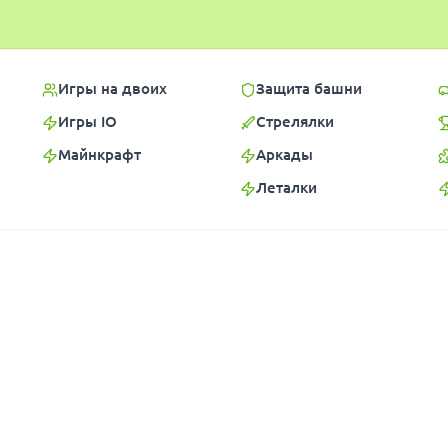
Игры на двоих
Защита башни
Игры IO
Стрелялки
Майнкрафт
Аркады
Леталки