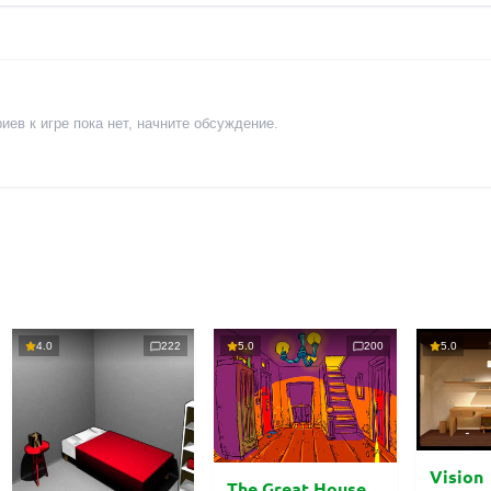
ев к игре пока нет, начните обсуждение.
4.0
222
5.0
200
5.0
Vision
The Great House