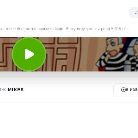
ать в нее бесплатно прямо сейчас. В эту игру уже сыграли
5 615
раз
.
MIKES
ЕНО:
В ИЗ