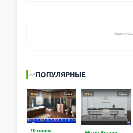
Комментари
ПОПУЛЯРНЫЕ
4.0
315
5.0
229
10 rooms
Mirror Escape