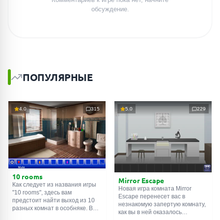
обсуждение.
ПОПУЛЯРНЫЕ
4.0
315
5.0
229
10 rooms
Mirror Escape
Как следует из названия игры
Новая игра комната Mirror
"10 rooms", здесь вам
Escape перенесет вас в
предстоит найти выход из 10
незнакомую запертую комнату,
разных комнат в особняке. В
как вы в ней оказалось
каждой такой
онлайн комнате
неизвестно. С помощью