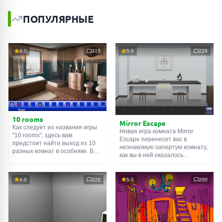
ПОПУЛЯРНЫЕ
4.0
315
5.0
229
10 rooms
Mirror Escape
Как следует из названия игры
Новая игра комната Mirror
"10 rooms", здесь вам
Escape перенесет вас в
предстоит найти выход из 10
незнакомую запертую комнату,
разных комнат в особняке. В
как вы в ней оказалось
каждой такой
онлайн комнате
неизвестно. С помощью
есть подсказки. Используйте
смекалки попробуйте решить
их, чтобы выйти. Выход из
все, приготовленные авторами
4.0
222
5.0
200
одной комнаты является
для вас, головоломки и найти
входом в другую. И так до
выход на свободу.
десятой. Попробуйте пройти
Внимательно осмотрите
их все!
помещение, возможно вы
сможете найти какие-нибудь