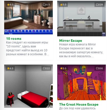
4.0
315
5.0
229
10 rooms
Mirror Escape
Как следует из названия игры
Новая игра комната Mirror
"10 rooms", здесь вам
Escape перенесет вас в
предстоит найти выход из 10
незнакомую запертую комнату,
разных комнат в особняке. В
как вы в ней оказалось
каждой такой
онлайн комнате
неизвестно. С помощью
есть подсказки. Используйте
смекалки попробуйте решить
их, чтобы выйти. Выход из
все, приготовленные авторами
4.0
222
5.0
200
одной комнаты является
для вас, головоломки и найти
входом в другую. И так до
выход на свободу.
десятой. Попробуйте пройти
Внимательно осмотрите
их все!
помещение, возможно вы
сможете найти какие-нибудь
подсказки. Желаем удачи!
The Great House Escape
До сих пор нам удавалось