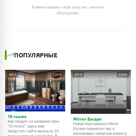
Комментариев к игре пока нет, начните
обсуждение.
ПОПУЛЯРНЫЕ
4.0
315
5.0
229
10 rooms
Mirror Escape
Как следует из названия игры
Новая игра комната Mirror
"10 rooms", здесь вам
Escape перенесет вас в
предстоит найти выход из 10
незнакомую запертую комнату,
разных комнат в особняке. В