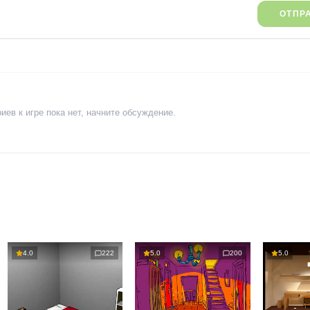
ОТПР
ев к игре пока нет, начните обсуждение.
4.0
222
5.0
200
5.0