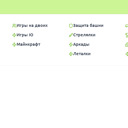
Игры на двоих
Защита башни
Игры IO
Стрелялки
Майнкрафт
Аркады
Леталки