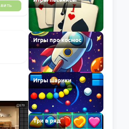
АВИТЬ
Игры про космос
Игры шарики
170
Три в ряд