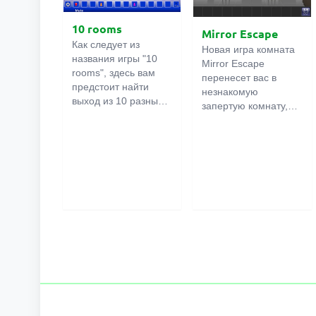
10 rooms
Mirror Escape
Как следует из
Новая игра комната
названия игры "10
Mirror Escape
rooms", здесь вам
перенесет вас в
предстоит найти
незнакомую
выход из 10 разных
запертую комнату,
комнат в особняке. В
как вы в ней
каждой такой
онлайн
оказалось
комнате
есть
неизвестно. С
подсказки.
помощью смекалки
Используйте их,
попробуйте решить
чтобы выйти. Выход
все, приготовленные
из одной комнаты
авторами для вас,
является входом в
головоломки и найти
другую. И так до
выход на свободу.
десятой. Попробуйте
Внимательно
пройти их все!
осмотрите
помещение,
возможно вы
сможете найти