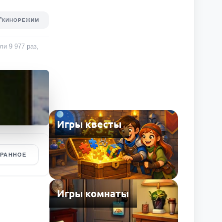
КИНОРЕЖИМ
али
9 977
раз
,
Игры квесты
БРАННОЕ
Игры комнаты