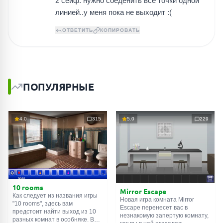
2 сейф: нужно соеденить все точки одной
линией..у меня пока не выходит :(
ОТВЕТИТЬ
КОПИРОВАТЬ
ПОПУЛЯРНЫЕ
4.0
315
5.0
229
10 rooms
Mirror Escape
Как следует из названия игры
Новая игра комната Mirror
"10 rooms", здесь вам
Escape перенесет вас в
предстоит найти выход из 10
незнакомую запертую комнату,
разных комнат в особняке. В