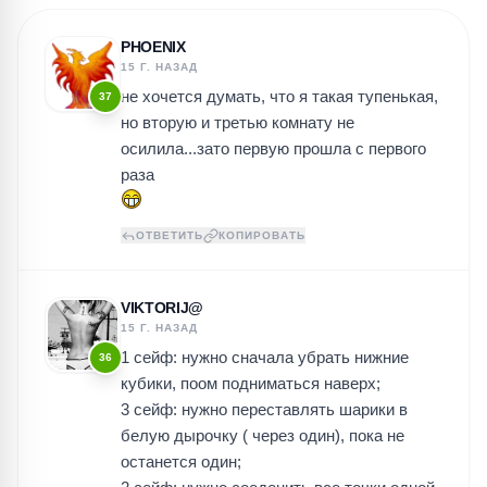
PHOENIX
15 Г. НАЗАД
не хочется думать, что я такая тупенькая,
37
но вторую и третью комнату не
осилила...зато первую прошла с первого
раза
ОТВЕТИТЬ
КОПИРОВАТЬ
VIKTORIJ@
15 Г. НАЗАД
1 сейф: нужно сначала убрать нижние
36
кубики, поом подниматься наверх;
3 сейф: нужно переставлять шарики в
белую дырочку ( через один), пока не
останется один;