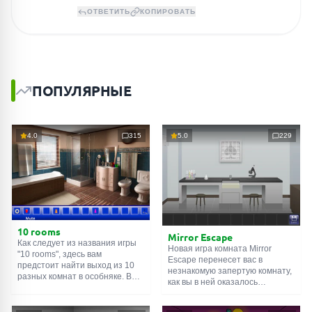
ОТВЕТИТЬ
КОПИРОВАТЬ
ПОПУЛЯРНЫЕ
4.0
315
5.0
229
10 rooms
Mirror Escape
Как следует из названия игры
Новая игра комната Mirror
"10 rooms", здесь вам
Escape перенесет вас в
предстоит найти выход из 10
незнакомую запертую комнату,
разных комнат в особняке. В
как вы в ней оказалось
каждой такой
онлайн комнате
неизвестно. С помощью
есть подсказки. Используйте
смекалки попробуйте решить
их, чтобы выйти. Выход из