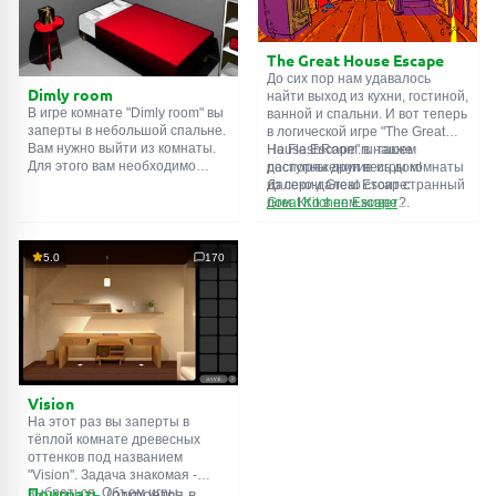
подсказки. Желаем удачи!
The Great House Escape
До сих пор нам удавалось
Dimly room
найти выход из кухни, гостиной,
В игре комнате "Dimly room" вы
ванной и спальни. И вот теперь
заперты в небольшой спальне.
в логической игре "The Great
Вам нужно выйти из комнаты.
House Escape" в нашем
На FlashRoom.ru также
Для этого вам необходимо
распоряжении весь дом!
доступны другие игры комнаты
проявить смекалку и решить
Далеко-далеко стоит странный
из серии Great Escape:
многочисленные головомки.
дом. Кто в нем живет?
Great Kitchen Escape
Возможно секретный агент или
The Great Bathroom Escape
супергерой... Вы решаете
Great Livingroom Escape
пойти узнать это. Но кто же
The Great Bedroom Escape
5.0
170
знал, что дом населен
The Great Attic Escape
призраками, которые закрыли
The Great Basement Escape
за вами дверь...
Vision
На этот раз вы заперты в
тёплой комнате древесных
оттенков под названием
"Vision". Задача знакомая -
выбраться. Объем игры
Поиграть
(откроется в