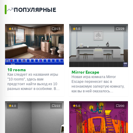
ПОПУЛЯРНЫЕ
4.0
315
5.0
229
10 rooms
Mirror Escape
Как следует из названия игры
Новая игра комната Mirror
"10 rooms", здесь вам
Escape перенесет вас в
предстоит найти выход из 10
незнакомую запертую комнату,
разных комнат в особняке. В
как вы в ней оказалось
каждой такой
онлайн комнате
неизвестно. С помощью
есть подсказки. Используйте
смекалки попробуйте решить
их, чтобы выйти. Выход из
все, приготовленные авторами
4.0
222
5.0
200
одной комнаты является
для вас, головоломки и найти
входом в другую. И так до
выход на свободу.
десятой. Попробуйте пройти
Внимательно осмотрите
их все!
помещение, возможно вы
сможете найти какие-нибудь