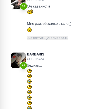
Оч кавайно)))
38
Мне даж её жалко стало((
ОТВЕТИТЬ
КОПИРОВАТЬ
BARBARIS
15 Г. НАЗАД
бедная...
64