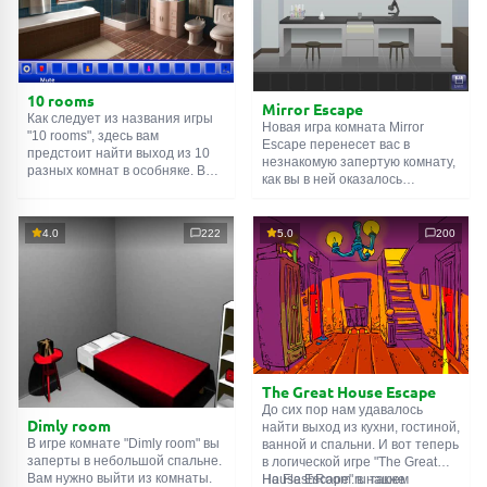
10 rooms
Mirror Escape
Как следует из названия игры
Новая игра комната Mirror
"10 rooms", здесь вам
Escape перенесет вас в
предстоит найти выход из 10
незнакомую запертую комнату,
разных комнат в особняке. В
как вы в ней оказалось
каждой такой
онлайн комнате
неизвестно. С помощью
есть подсказки. Используйте
смекалки попробуйте решить
их, чтобы выйти. Выход из
все, приготовленные авторами
4.0
222
5.0
200
одной комнаты является
для вас, головоломки и найти
входом в другую. И так до
выход на свободу.
десятой. Попробуйте пройти
Внимательно осмотрите
их все!
помещение, возможно вы
сможете найти какие-нибудь
подсказки. Желаем удачи!
The Great House Escape
До сих пор нам удавалось
Dimly room
найти выход из кухни, гостиной,
В игре комнате "Dimly room" вы
ванной и спальни. И вот теперь
заперты в небольшой спальне.
в логической игре "The Great
Вам нужно выйти из комнаты.
House Escape" в нашем
На FlashRoom.ru также