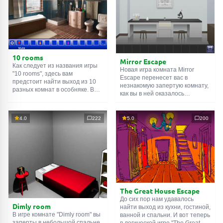
10 rooms
Mirror Escape
Как следует из названия игры
Новая игра комната Mirror
"10 rooms", здесь вам
Escape перенесет вас в
предстоит найти выход из 10
незнакомую запертую комнату,
разных комнат в особняке. В
как вы в ней оказалось
каждой такой
онлайн комнате
неизвестно. С помощью
есть подсказки. Используйте
смекалки попробуйте решить
их, чтобы выйти. Выход из
все, приготовленные авторами
4.0
222
5.0
200
одной комнаты является
для вас, головоломки и найти
входом в другую. И так до
выход на свободу.
десятой. Попробуйте пройти
Внимательно осмотрите
их все!
помещение, возможно вы
сможете найти какие-нибудь
подсказки. Желаем удачи!
The Great House Escape
До сих пор нам удавалось
Dimly room
найти выход из кухни, гостиной,
В игре комнате "Dimly room" вы
ванной и спальни. И вот теперь
заперты в небольшой спальне.
в логической игре "The Great