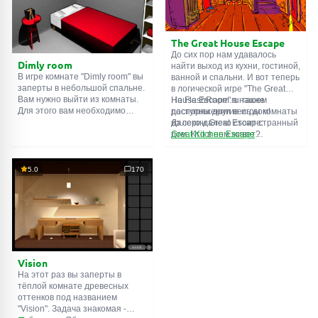
подсказки. Желаем удачи!
The Great House Escape
До сих пор нам удавалось
Dimly room
найти выход из кухни, гостиной,
В игре комнате "Dimly room" вы
ванной и спальни. И вот теперь
заперты в небольшой спальне.
в логической игре "The Great
Вам нужно выйти из комнаты.
House Escape" в нашем
На FlashRoom.ru также
Для этого вам необходимо
распоряжении весь дом!
доступны другие игры комнаты
проявить смекалку и решить
Далеко-далеко стоит странный
из серии Great Escape:
многочисленные головомки.
дом. Кто в нем живет?
Great Kitchen Escape
Возможно секретный агент или
The Great Bathroom Escape
супергерой... Вы решаете
Great Livingroom Escape
пойти узнать это. Но кто же
The Great Bedroom Escape
5.0
170
знал, что дом населен
The Great Attic Escape
призраками, которые закрыли
The Great Basement Escape
за вами дверь...
Vision
На этот раз вы заперты в
тёплой комнате древесных
оттенков под названием
"Vision". Задача знакомая -