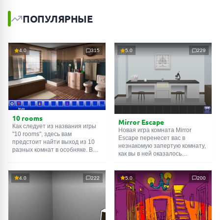
ПОПУЛЯРНЫЕ
4.0
315
5.0
229
10 rooms
Mirror Escape
Как следует из названия игры
Новая игра комната Mirror
"10 rooms", здесь вам
Escape перенесет вас в
предстоит найти выход из 10
незнакомую запертую комнату,
разных комнат в особняке. В
как вы в ней оказалось
каждой такой
онлайн комнате
неизвестно. С помощью
есть подсказки. Используйте
смекалки попробуйте решить
их, чтобы выйти. Выход из
все, приготовленные авторами
4.0
222
5.0
200
одной комнаты является
для вас, головоломки и найти
входом в другую. И так до
выход на свободу.
десятой. Попробуйте пройти
Внимательно осмотрите
их все!
помещение, возможно вы
сможете найти какие-нибудь