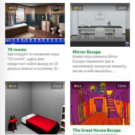
4.0
315
5.0
229
10 rooms
Mirror Escape
Как следует из названия игры
Новая игра комната Mirror
"10 rooms", здесь вам
Escape перенесет вас в
предстоит найти выход из 10
незнакомую запертую комнату,
разных комнат в особняке. В
как вы в ней оказалось
каждой такой
онлайн комнате
неизвестно. С помощью
есть подсказки. Используйте
смекалки попробуйте решить
их, чтобы выйти. Выход из
все, приготовленные авторами
4.0
222
5.0
200
одной комнаты является
для вас, головоломки и найти
входом в другую. И так до
выход на свободу.
десятой. Попробуйте пройти
Внимательно осмотрите
их все!
помещение, возможно вы
сможете найти какие-нибудь
подсказки. Желаем удачи!
The Great House Escape
До сих пор нам удавалось