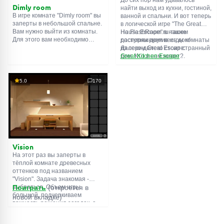
Dimly room
найти выход из кухни, гостиной,
В игре комнате "Dimly room" вы
ванной и спальни. И вот теперь
заперты в небольшой спальне.
в логической игре "The Great
Вам нужно выйти из комнаты.
House Escape" в нашем
На FlashRoom.ru также
Для этого вам необходимо
распоряжении весь дом!
доступны другие игры комнаты
проявить смекалку и решить
Далеко-далеко стоит странный
из серии Great Escape:
многочисленные головомки.
дом. Кто в нем живет?
Great Kitchen Escape
Возможно секретный агент или
The Great Bathroom Escape
супергерой... Вы решаете
Great Livingroom Escape
пойти узнать это. Но кто же
The Great Bedroom Escape
5.0
170
знал, что дом населен
The Great Attic Escape
призраками, которые закрыли
The Great Basement Escape
за вами дверь...
Vision
На этот раз вы заперты в
тёплой комнате древесных
оттенков под названием
"Vision". Задача знакомая -
выбраться. Объем игры
Поиграть
(откроется в
большой, подчеркиваем
новой вкладке)
важность решения загадок, а
не усердного поиска
предметов. Обычная функция