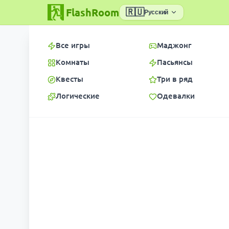
FlashRoom
🇷🇺
Русский
Все игры
Маджонг
Комнаты
Пасьянсы
Квесты
Три в ряд
Логические
Одевалки