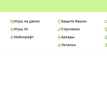
Игры на двоих
Защита башни
Игры IO
Стрелялки
Майнкрафт
Аркады
Леталки