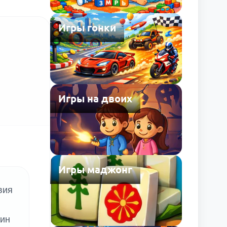
Игры гонки
Игры на двоих
Игры маджонг
вия
дин