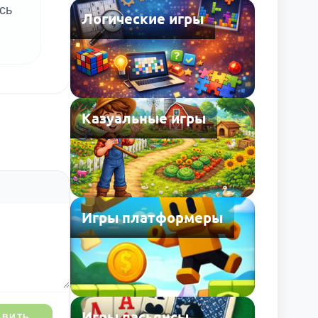
сь
Логические игры
Казуальные игры
Игры платформеры
Игры пасьянсы
АВИТЬ