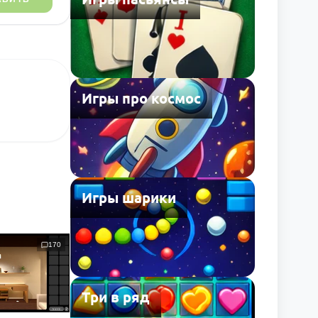
Игры про космос
Игры шарики
170
Три в ряд