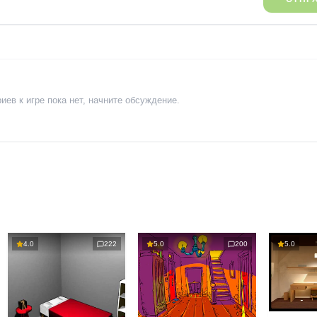
ев к игре пока нет, начните обсуждение.
4.0
222
5.0
200
5.0