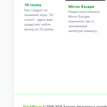
10 rooms
Mirror Escape
Как следует из
Новая игра комната
названия игры "10
Mirror Escape
rooms", здесь вам
перенесет вас в
предстоит найти
незнакомую
выход из 10 разных
запертую комнату,
комнат в особняке. В
как вы в ней
каждой такой
онлайн
оказалось
комнате
есть
неизвестно. С
подсказки.
помощью смекалки
Используйте их,
попробуйте решить
чтобы выйти. Выход
все, приготовленные
из одной комнаты
авторами для вас,
является входом в
головоломки и найти
другую. И так до
выход на свободу.
десятой. Попробуйте
Внимательно
пройти их все!
осмотрите
помещение,
возможно вы
сможете найти
какие-нибудь
FlashRoom
© 2008-
2026
Каталог бесплатных онлайн