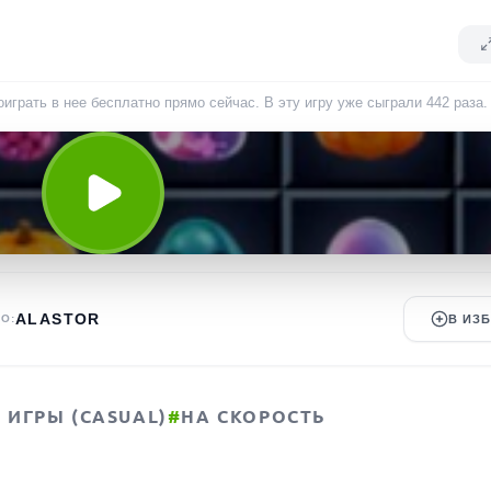
играть в нее бесплатно прямо сейчас. В эту игру уже сыграли
442
раза
.
ALASTOR
О:
В ИЗ
ИГРЫ (CASUAL)
#
НА СКОРОСТЬ