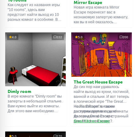
Mirror Escape
Как следует из названия игры
Новая игра комната Mirror
"10 rooms", здесь вам
Escape перенесет вас в
предстоит найти выход из 10
незнакомую запертую комнату,
разных комнат в особняке. В
как вы в ней оказалось
каждой такой
онлайн комнате
неизвестно. С помощью
есть подсказки. Используйте
смекалки попробуйте решить
их, чтобы выйти. Выход из
все, приготовленные авторами
4.0
222
5.0
200
одной комнаты является
для вас, головоломки и найти
входом в другую. И так до
выход на свободу.
десятой. Попробуйте пройти
Внимательно осмотрите
их все!
помещение, возможно вы
сможете найти какие-нибудь
подсказки. Желаем удачи!
The Great House Escape
До сих пор нам удавалось
Dimly room
найти выход из кухни, гостиной,
В игре комнате "Dimly room" вы
ванной и спальни. И вот теперь
заперты в небольшой спальне.
в логической игре "The Great
Вам нужно выйти из комнаты.
House Escape" в нашем
На FlashRoom.ru также
Для этого вам необходимо
распоряжении весь дом!
доступны другие игры комнаты
проявить смекалку и решить
Далеко-далеко стоит странный
из серии Great Escape:
многочисленные головомки.
дом. Кто в нем живет?
Great Kitchen Escape
Возможно секретный агент или
The Great Bathroom Escape
супергерой... Вы решаете
Great Livingroom Escape
пойти узнать это. Но кто же
The Great Bedroom Escape
5.0
170