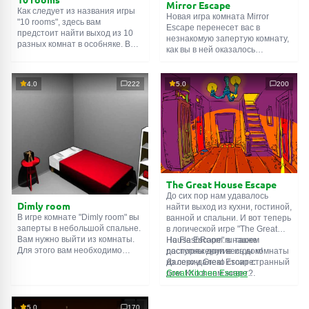
Mirror Escape
Как следует из названия игры
Новая игра комната Mirror
"10 rooms", здесь вам
Escape перенесет вас в
предстоит найти выход из 10
незнакомую запертую комнату,
разных комнат в особняке. В
как вы в ней оказалось
каждой такой
онлайн комнате
неизвестно. С помощью
есть подсказки. Используйте
смекалки попробуйте решить
их, чтобы выйти. Выход из
все, приготовленные авторами
4.0
222
5.0
200
одной комнаты является
для вас, головоломки и найти
входом в другую. И так до
выход на свободу.
десятой. Попробуйте пройти
Внимательно осмотрите
их все!
помещение, возможно вы
сможете найти какие-нибудь
подсказки. Желаем удачи!
The Great House Escape
До сих пор нам удавалось
Dimly room
найти выход из кухни, гостиной,
В игре комнате "Dimly room" вы
ванной и спальни. И вот теперь
заперты в небольшой спальне.
в логической игре "The Great
Вам нужно выйти из комнаты.
House Escape" в нашем
На FlashRoom.ru также
Для этого вам необходимо
распоряжении весь дом!
доступны другие игры комнаты
проявить смекалку и решить
Далеко-далеко стоит странный
из серии Great Escape:
многочисленные головомки.
дом. Кто в нем живет?
Great Kitchen Escape
Возможно секретный агент или
The Great Bathroom Escape
супергерой... Вы решаете
Great Livingroom Escape
пойти узнать это. Но кто же
The Great Bedroom Escape
5.0
170