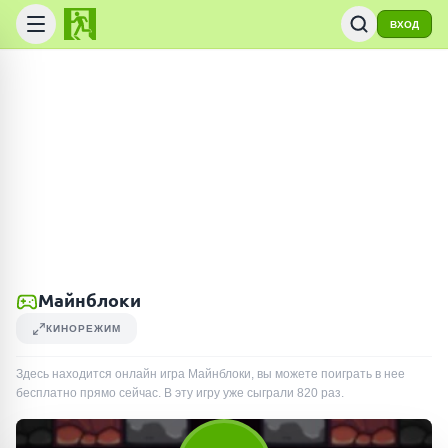
ВХОД
Майнблоки
КИНОРЕЖИМ
Здесь находится онлайн игра Майнблоки, вы можете поиграть в нее
бесплатно прямо сейчас. В эту игру уже сыграли
820
раз
.