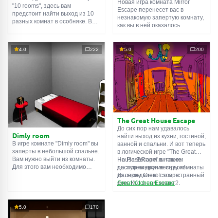
Новая игра комната Mirror
"10 rooms", здесь вам
Escape перенесет вас в
предстоит найти выход из 10
незнакомую запертую комнату,
разных комнат в особняке. В
как вы в ней оказалось
каждой такой
онлайн комнате
неизвестно. С помощью
есть подсказки. Используйте
смекалки попробуйте решить
их, чтобы выйти. Выход из
все, приготовленные авторами
4.0
222
5.0
200
одной комнаты является
для вас, головоломки и найти
входом в другую. И так до
выход на свободу.
десятой. Попробуйте пройти
Внимательно осмотрите
их все!
помещение, возможно вы
сможете найти какие-нибудь
подсказки. Желаем удачи!
The Great House Escape
До сих пор нам удавалось
Dimly room
найти выход из кухни, гостиной,
В игре комнате "Dimly room" вы
ванной и спальни. И вот теперь
заперты в небольшой спальне.
в логической игре "The Great
Вам нужно выйти из комнаты.
House Escape" в нашем
На FlashRoom.ru также
Для этого вам необходимо
распоряжении весь дом!
доступны другие игры комнаты
проявить смекалку и решить
Далеко-далеко стоит странный
из серии Great Escape:
многочисленные головомки.
дом. Кто в нем живет?
Great Kitchen Escape
Возможно секретный агент или
The Great Bathroom Escape
супергерой... Вы решаете
Great Livingroom Escape
пойти узнать это. Но кто же
The Great Bedroom Escape
5.0
170
знал, что дом населен
The Great Attic Escape