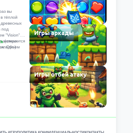
раз вы
 в тёплой
 древесных
в под
Игры аркады
м "Vision".
знакомая -
ть
(откроется
ся. Объем
вкладке)
льшой,
иваем
ь решения
 а не
Игры отбей атаку
го поиска
ов. Обычная
 сохранения
ыть
й.
ИТЬ ИГРУ
ПОЛИТИКА КОНФИДЕНЦИАЛЬНОСТИ
КОНТАКТЫ