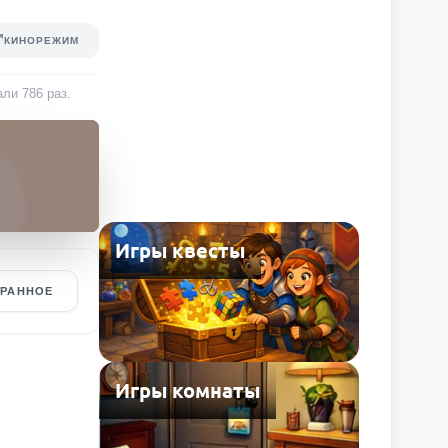
КИНОРЕЖИМ
рали
786
раз
.
Игры квесты
БРАННОЕ
Игры комнаты