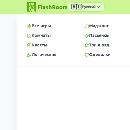
FlashRoom
🇷🇺
Русский
Все игры
Маджонг
Комнаты
Пасьянсы
Квесты
Три в ряд
Логические
Одевалки