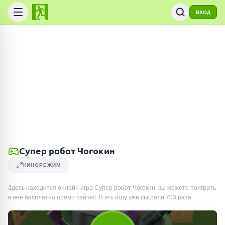
ВХОД
Супер робот Чогокин
КИНОРЕЖИМ
Здесь находится онлайн игра Супер робот Чогокин, вы можете поиграть
в нее бесплатно прямо сейчас. В эту игру уже сыграли
703
раза
.