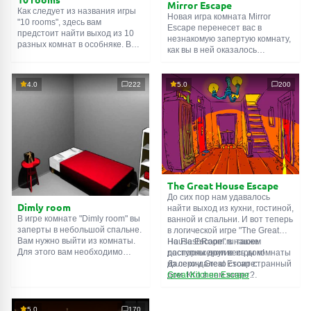
Mirror Escape
Как следует из названия игры
Новая игра комната Mirror
"10 rooms", здесь вам
Escape перенесет вас в
предстоит найти выход из 10
незнакомую запертую комнату,
разных комнат в особняке. В
как вы в ней оказалось
каждой такой
онлайн комнате
неизвестно. С помощью
есть подсказки. Используйте
смекалки попробуйте решить
их, чтобы выйти. Выход из
все, приготовленные авторами
4.0
222
5.0
200
одной комнаты является
для вас, головоломки и найти
входом в другую. И так до
выход на свободу.
десятой. Попробуйте пройти
Внимательно осмотрите
их все!
помещение, возможно вы
сможете найти какие-нибудь
подсказки. Желаем удачи!
The Great House Escape
До сих пор нам удавалось
Dimly room
найти выход из кухни, гостиной,
В игре комнате "Dimly room" вы
ванной и спальни. И вот теперь
заперты в небольшой спальне.
в логической игре "The Great
Вам нужно выйти из комнаты.
House Escape" в нашем
На FlashRoom.ru также
Для этого вам необходимо
распоряжении весь дом!
доступны другие игры комнаты
проявить смекалку и решить
Далеко-далеко стоит странный
из серии Great Escape:
многочисленные головомки.
дом. Кто в нем живет?
Great Kitchen Escape
Возможно секретный агент или
The Great Bathroom Escape
супергерой... Вы решаете
Great Livingroom Escape
пойти узнать это. Но кто же
The Great Bedroom Escape
5.0
170