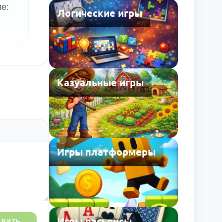
е:
Логические игры
Казуальные игры
Игры платформеры
Игры пасьянсы
АВИТЬ