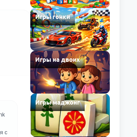
Игры гонки
Игры на двоих
Игры маджонг
nk
я с