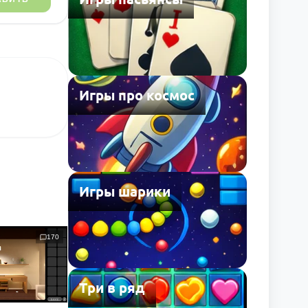
Игры про космос
Игры шарики
170
Три в ряд