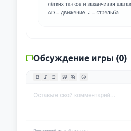
лёгких танков и заканчивая шаг
AD – движение, J – стрельба.
Обсуждение игры
(
0
)
Присоединяйтесь к обсуждению...