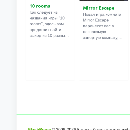
10 rooms
Mirror Escape
Как следует из
Новая игра комната
названия игры "10
Mirror Escape
rooms", здесь вам
перенесет вас в
предстоит найти
незнакомую
выход из 10 разных
запертую комнату,
комнат в особняке. В
как вы в ней
каждой такой
онлайн
оказалось
комнате
есть
неизвестно. С
подсказки.
помощью смекалки
Используйте их,
попробуйте решить
чтобы выйти. Выход
все, приготовленные
из одной комнаты
авторами для вас,
является входом в
головоломки и найти
другую. И так до
выход на свободу.
десятой. Попробуйте
Внимательно
пройти их все!
осмотрите
помещение,
возможно вы
сможете найти
какие-нибудь
FlashRoom
© 2008-
2026
Каталог бесплатных онлайн