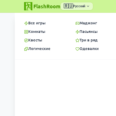
FlashRoom
🇷🇺
Русский
Все игры
Маджонг
Комнаты
Пасьянсы
Квесты
Три в ряд
Логические
Одевалки