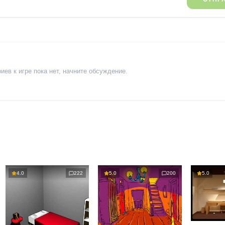
ев к игре пока нет, начните обсуждение.
4.0
222
5.0
200
5.0