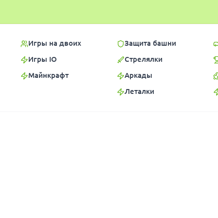
Игры на двоих
Защита башни
Игры IO
Стрелялки
Майнкрафт
Аркады
Леталки