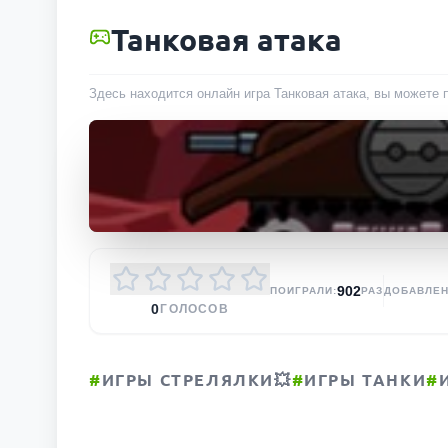
Танковая атака
Здесь находится онлайн игра Танковая атака, вы можете 
902
ПОИГРАЛИ:
РАЗ
ДОБАВЛЕН
0
ГОЛОСОВ
#
ИГРЫ СТРЕЛЯЛКИ💥
#
ИГРЫ ТАНКИ
#