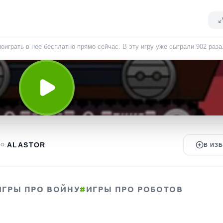
поиграть в нее бесплатно прямо сейчас. В эту игру уже сыграли
902
раза
ALASTOR
О:
В ИЗ
ИГРЫ ПРО ВОЙНУ
#
ИГРЫ ПРО РОБОТОВ