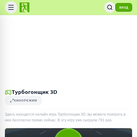
ВХОД
Турбогонщик 3D
КИНОРЕЖИМ
Здесь находится онлайн игра Турбогонщик 3D, вы можете поиграть в
нее бесплатно прямо сейчас. В эту игру уже сыграли
791
раз
.