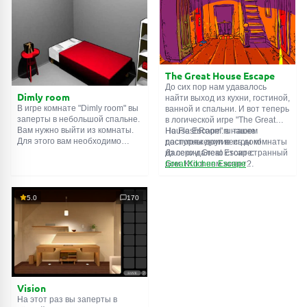
десятой. Попробуйте пройти
Внимательно осмотрите
их все!
помещение, возможно вы
сможете найти какие-нибудь
подсказки. Желаем удачи!
The Great House Escape
До сих пор нам удавалось
Dimly room
найти выход из кухни, гостиной,
В игре комнате "Dimly room" вы
ванной и спальни. И вот теперь
заперты в небольшой спальне.
в логической игре "The Great
Вам нужно выйти из комнаты.
House Escape" в нашем
На FlashRoom.ru также
Для этого вам необходимо
распоряжении весь дом!
доступны другие игры комнаты
проявить смекалку и решить
Далеко-далеко стоит странный
из серии Great Escape:
многочисленные головомки.
дом. Кто в нем живет?
Great Kitchen Escape
Возможно секретный агент или
The Great Bathroom Escape
супергерой... Вы решаете
Great Livingroom Escape
пойти узнать это. Но кто же
The Great Bedroom Escape
5.0
170
знал, что дом населен
The Great Attic Escape
призраками, которые закрыли
The Great Basement Escape
за вами дверь...
Vision
На этот раз вы заперты в