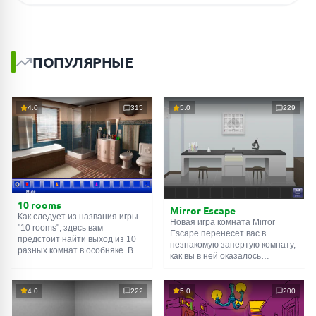
ПОПУЛЯРНЫЕ
4.0
315
5.0
229
10 rooms
Mirror Escape
Как следует из названия игры
Новая игра комната Mirror
"10 rooms", здесь вам
Escape перенесет вас в
предстоит найти выход из 10
незнакомую запертую комнату,
разных комнат в особняке. В
как вы в ней оказалось
каждой такой
онлайн комнате
неизвестно. С помощью
есть подсказки. Используйте
смекалки попробуйте решить
их, чтобы выйти. Выход из
все, приготовленные авторами
4.0
222
5.0
200
одной комнаты является
для вас, головоломки и найти
входом в другую. И так до
выход на свободу.