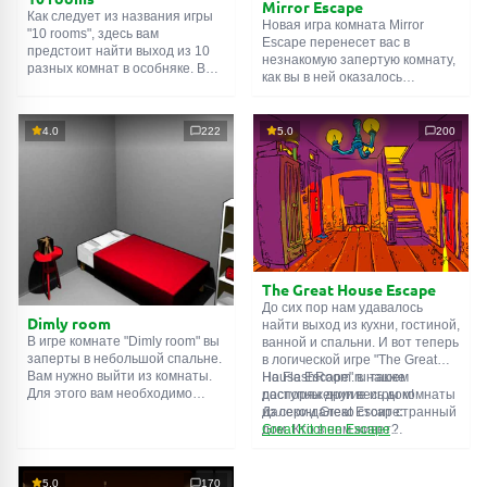
Mirror Escape
Как следует из названия игры
Новая игра комната Mirror
"10 rooms", здесь вам
Escape перенесет вас в
предстоит найти выход из 10
незнакомую запертую комнату,
разных комнат в особняке. В
как вы в ней оказалось
каждой такой
онлайн комнате
неизвестно. С помощью
есть подсказки. Используйте
смекалки попробуйте решить
их, чтобы выйти. Выход из
все, приготовленные авторами
4.0
222
5.0
200
одной комнаты является
для вас, головоломки и найти
входом в другую. И так до
выход на свободу.
десятой. Попробуйте пройти
Внимательно осмотрите
их все!
помещение, возможно вы
сможете найти какие-нибудь
подсказки. Желаем удачи!
The Great House Escape
До сих пор нам удавалось
Dimly room
найти выход из кухни, гостиной,
В игре комнате "Dimly room" вы
ванной и спальни. И вот теперь
заперты в небольшой спальне.
в логической игре "The Great
Вам нужно выйти из комнаты.
House Escape" в нашем
На FlashRoom.ru также
Для этого вам необходимо
распоряжении весь дом!
доступны другие игры комнаты
проявить смекалку и решить
Далеко-далеко стоит странный
из серии Great Escape:
многочисленные головомки.
дом. Кто в нем живет?
Great Kitchen Escape
Возможно секретный агент или
The Great Bathroom Escape
супергерой... Вы решаете
Great Livingroom Escape
пойти узнать это. Но кто же
The Great Bedroom Escape
5.0
170