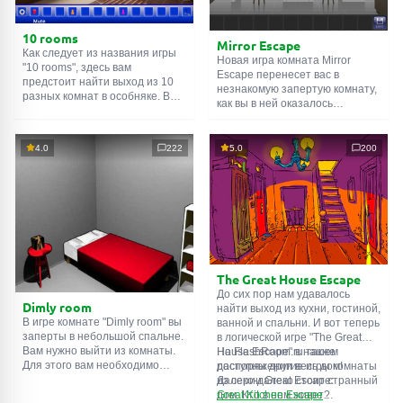
10 rooms
Mirror Escape
Как следует из названия игры
Новая игра комната Mirror
"10 rooms", здесь вам
Escape перенесет вас в
предстоит найти выход из 10
незнакомую запертую комнату,
разных комнат в особняке. В
как вы в ней оказалось
каждой такой
онлайн комнате
неизвестно. С помощью
есть подсказки. Используйте
смекалки попробуйте решить
их, чтобы выйти. Выход из
все, приготовленные авторами
4.0
222
5.0
200
одной комнаты является
для вас, головоломки и найти
входом в другую. И так до
выход на свободу.
десятой. Попробуйте пройти
Внимательно осмотрите
их все!
помещение, возможно вы
сможете найти какие-нибудь
подсказки. Желаем удачи!
The Great House Escape
До сих пор нам удавалось
Dimly room
найти выход из кухни, гостиной,
В игре комнате "Dimly room" вы
ванной и спальни. И вот теперь
заперты в небольшой спальне.
в логической игре "The Great
Вам нужно выйти из комнаты.
House Escape" в нашем
На FlashRoom.ru также
Для этого вам необходимо
распоряжении весь дом!
доступны другие игры комнаты
проявить смекалку и решить
Далеко-далеко стоит странный
из серии Great Escape:
многочисленные головомки.
дом. Кто в нем живет?
Great Kitchen Escape