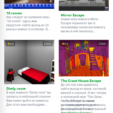
10 rooms
Mirror Escape
Как следует из названия игры
Новая игра комната Mirror
"10 rooms", здесь вам
Escape перенесет вас в
предстоит найти выход из 10
незнакомую запертую комнату,
разных комнат в особняке. В
как вы в ней оказалось
каждой такой
онлайн комнате
неизвестно. С помощью
есть подсказки. Используйте
смекалки попробуйте решить
их, чтобы выйти. Выход из
все, приготовленные авторами
4.0
222
5.0
200
одной комнаты является
для вас, головоломки и найти
входом в другую. И так до
выход на свободу.
десятой. Попробуйте пройти
Внимательно осмотрите
их все!
помещение, возможно вы
сможете найти какие-нибудь
подсказки. Желаем удачи!
The Great House Escape
До сих пор нам удавалось
Dimly room
найти выход из кухни, гостиной,
В игре комнате "Dimly room" вы
ванной и спальни. И вот теперь
заперты в небольшой спальне.
в логической игре "The Great
Вам нужно выйти из комнаты.
House Escape" в нашем
На FlashRoom.ru также
Для этого вам необходимо
распоряжении весь дом!
доступны другие игры комнаты
проявить смекалку и решить
Далеко-далеко стоит странный
из серии Great Escape:
многочисленные головомки.
дом. Кто в нем живет?
Great Kitchen Escape