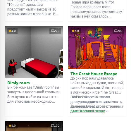
Новая игра комната Mirror
"10 rooms", здесь вам
Escape перенесет вас в
предстоит найти выход из 10
незнакомую запертую комнату,
разных комнат в особняке. В
как вы в ней оказалось
каждой такой
онлайн комнате
неизвестно. С помощью
есть подсказки. Используйте
смекалки попробуйте решить
их, чтобы выйти. Выход из
все, приготовленные авторами
4.0
222
5.0
200
одной комнаты является
для вас, головоломки и найти
входом в другую. И так до
выход на свободу.
десятой. Попробуйте пройти
Внимательно осмотрите
их все!
помещение, возможно вы
сможете найти какие-нибудь
подсказки. Желаем удачи!
The Great House Escape
До сих пор нам удавалось
Dimly room
найти выход из кухни, гостиной,
В игре комнате "Dimly room" вы
ванной и спальни. И вот теперь
заперты в небольшой спальне.
в логической игре "The Great
Вам нужно выйти из комнаты.
House Escape" в нашем
На FlashRoom.ru также
Для этого вам необходимо
распоряжении весь дом!
доступны другие игры комнаты
проявить смекалку и решить
Далеко-далеко стоит странный
из серии Great Escape:
многочисленные головомки.
дом. Кто в нем живет?
Great Kitchen Escape
Возможно секретный агент или
The Great Bathroom Escape
супергерой... Вы решаете
Great Livingroom Escape
пойти узнать это. Но кто же
The Great Bedroom Escape
5.0
170
знал, что дом населен
The Great Attic Escape