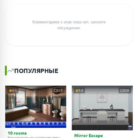
Комментариев к игре пока нет, начните
обсуждение.
ПОПУЛЯРНЫЕ
4.0
315
5.0
229
10 rooms
Mirror Escape
Как следует из названия игры