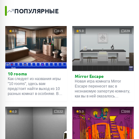
ПОПУЛЯРНЫЕ
4.0
315
5.0
229
10 rooms
Mirror Escape
Как следует из названия игры
Новая игра комната Mirror
"10 rooms", здесь вам
Escape перенесет вас в
предстоит найти выход из 10
незнакомую запертую комнату,
разных комнат в особняке. В
как вы в ней оказалось
каждой такой
онлайн комнате
неизвестно. С помощью
есть подсказки. Используйте
смекалки попробуйте решить
их, чтобы выйти. Выход из
все, приготовленные авторами
4.0
222
5.0
200
одной комнаты является
для вас, головоломки и найти
входом в другую. И так до
выход на свободу.
десятой. Попробуйте пройти
Внимательно осмотрите
их все!
помещение, возможно вы
сможете найти какие-нибудь