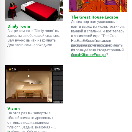
подсказки. Желаем удачи!
The Great House Escape
До сих пор нам удавалось
Dimly room
найти выход из кухни, гостиной,
В игре комнате "Dimly room" вы
ванной и спальни. И вот теперь
заперты в небольшой спальне.
в логической игре "The Great
Вам нужно выйти из комнаты.
House Escape" в нашем
На FlashRoom.ru также
Для этого вам необходимо
распоряжении весь дом!
доступны другие игры комнаты
проявить смекалку и решить
Далеко-далеко стоит странный
из серии Great Escape:
многочисленные головомки.
дом. Кто в нем живет?
Great Kitchen Escape
Возможно секретный агент или
The Great Bathroom Escape
супергерой... Вы решаете
Great Livingroom Escape
пойти узнать это. Но кто же
The Great Bedroom Escape
5.0
170
знал, что дом населен
The Great Attic Escape
призраками, которые закрыли
The Great Basement Escape
за вами дверь...
Vision
На этот раз вы заперты в
тёплой комнате древесных
оттенков под названием
"Vision". Задача знакомая -