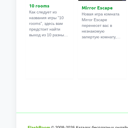
10 rooms
Mirror Escape
Как следует из
Новая игра комната
названия игры "10
Mirror Escape
rooms", здесь вам
перенесет вас в
предстоит найти
незнакомую
выход из 10 разных
запертую комнату,
комнат в особняке. В
как вы в ней
каждой такой
онлайн
оказалось
комнате
есть
неизвестно. С
подсказки.
помощью смекалки
Используйте их,
попробуйте решить
чтобы выйти. Выход
все, приготовленные
из одной комнаты
авторами для вас,
является входом в
головоломки и найти
другую. И так до
выход на свободу.
десятой. Попробуйте
Внимательно
пройти их все!
осмотрите
помещение,
возможно вы
сможете найти
какие-нибудь
FlashRoom
© 2008-
2026
Каталог бесплатных онлайн