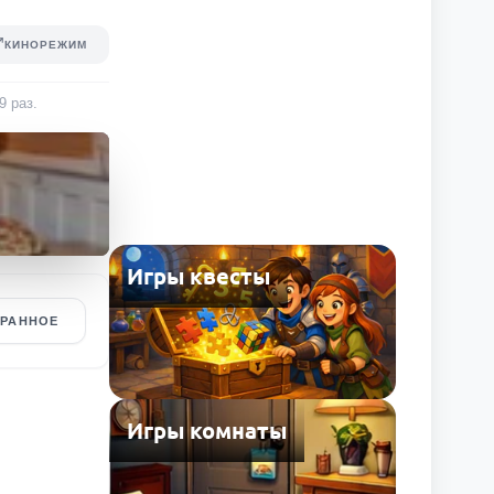
КИНОРЕЖИМ
9
раз
.
Игры квесты
БРАННОЕ
Игры комнаты