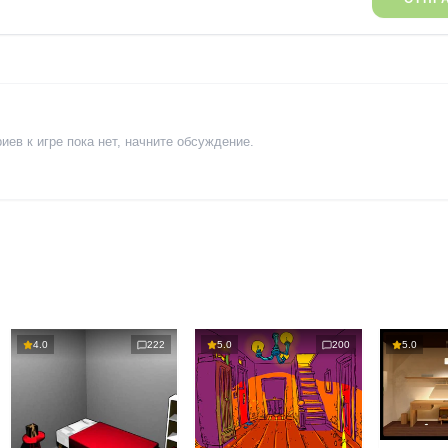
ев к игре пока нет, начните обсуждение.
4.0
222
5.0
200
5.0