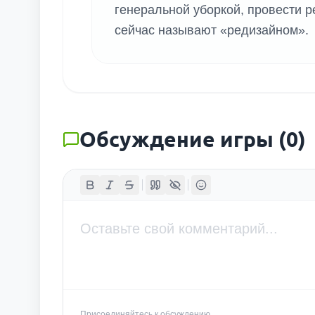
генеральной уборкой, провести ре
сейчас называют «редизайном».
Обсуждение игры
(
0
)
Присоединяйтесь к обсуждению...