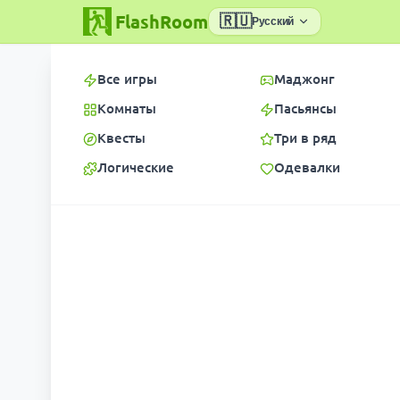
FlashRoom
🇷🇺
Русский
Все игры
Маджонг
Комнаты
Пасьянсы
Квесты
Три в ряд
Логические
Одевалки