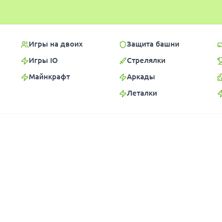
Игры на двоих
Защита башни
Игры IO
Стрелялки
Майнкрафт
Аркады
Леталки