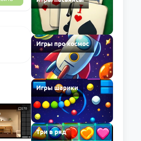
Игры про космос
Игры шарики
170
Три в ряд