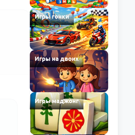
Игры гонки
Игры на двоих
Игры маджонг